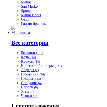
Marko
San Marko
Spotter
Marko Boots
Gator
Гид по брендам
Мальчикам
Все категории
Ботинки
(151)
Кеды
(94)
Кроксы
(14)
Кроссовки/сникеры
(221)
Лоферы
(2)
П/ботинки
(96)
П/кеды
(113)
Сандалии
(49)
Сапоги
(9)
Угги
(4)
Чешки
(16)
Спецпредложения