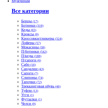
Мужчинам
Все категории
Берцы
(17)
Ботинки
(319)
Кеды
(65)
Кроксы
(9)
Кроссовки/сникеры
(324)
Лоферы
(57)
Мокасины
(38)
П/ботинки
(542)
П/кеды
(188)
П/сапоги
(6)
Сабо
(16)
Сандалии
(43)
Сапоги
(7)
Слипоны
(74)
Тапочки
(72)
Треккинговая обувь
(46)
Туфли
(13)
Угги
(1)
Футзалки
(1)
Челси
(9)