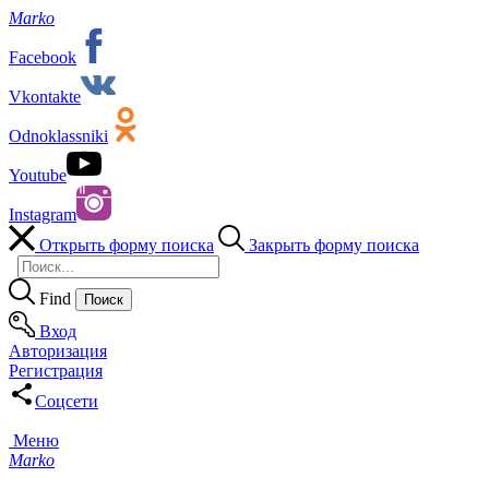
Marko
Facebook
Vkontakte
Odnoklassniki
Youtube
Instagram
Открыть форму поиска
Закрыть форму поиска
Find
Вход
Авторизация
Регистрация
Соцсети
Меню
Marko