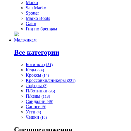
Marko
San Marko
Spotter
Marko Boots
Gator
Гид по брендам
Мальчикам
Все категории
Ботинки
(151)
Кеды
(94)
Кроксы
(14)
Кроссовки/сникеры
(221)
Лоферы
(2)
П/ботинки
(96)
П/кеды
(113)
Сандалии
(49)
Сапоги
(9)
Угги
(4)
Чешки
(16)
Спецпредложения