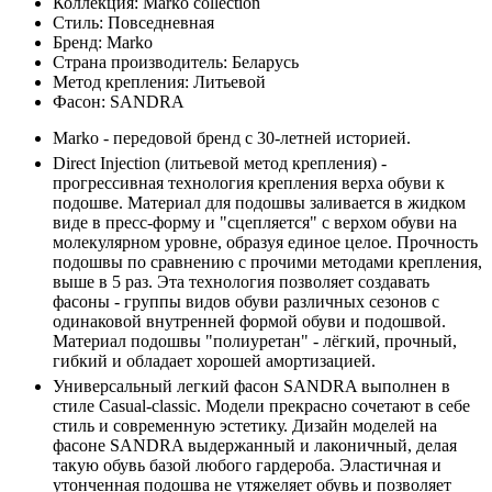
Коллекция:
Marko collection
Стиль:
Повседневная
Бренд:
Marko
Страна производитель:
Беларусь
Метод крепления:
Литьевой
Фасон:
SANDRA
Marko - передовой бренд с 30-летней историей.
Direct Injection (литьевой метод крепления) -
прогрессивная технология крепления верха обуви к
подошве. Материал для подошвы заливается в жидком
виде в пресс-форму и "сцепляется" с верхом обуви на
молекулярном уровне, образуя единое целое. Прочность
подошвы по сравнению с прочими методами крепления,
выше в 5 раз. Эта технология позволяет создавать
фасоны - группы видов обуви различных сезонов с
одинаковой внутренней формой обуви и подошвой.
Материал подошвы "полиуретан" - лёгкий, прочный,
гибкий и обладает хорошей амортизацией.
Универсальный легкий фасон SANDRA выполнен в
стиле Casual-classic. Модели прекрасно сочетают в себе
стиль и современную эстетику. Дизайн моделей на
фасоне SANDRA выдержанный и лаконичный, делая
такую обувь базой любого гардероба. Эластичная и
утонченная подошва не утяжеляет обувь и позволяет