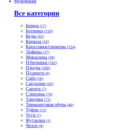
Мужчинам
Все категории
Берцы
(17)
Ботинки
(319)
Кеды
(65)
Кроксы
(10)
Кроссовки/сникеры
(324)
Лоферы
(57)
Мокасины
(38)
П/ботинки
(542)
П/кеды
(189)
П/сапоги
(6)
Сабо
(16)
Сандалии
(43)
Сапоги
(7)
Слипоны
(74)
Тапочки
(72)
Треккинговая обувь
(46)
Туфли
(13)
Угги
(1)
Футзалки
(1)
Челси
(9)