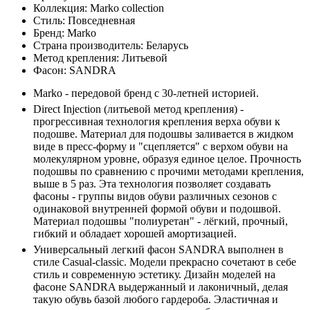
Коллекция:
Marko collection
Стиль:
Повседневная
Бренд:
Marko
Страна производитель:
Беларусь
Метод крепления:
Литьевой
Фасон:
SANDRA
Marko - передовой бренд с 30-летней историей.
Direct Injection (литьевой метод крепления) -
прогрессивная технология крепления верха обуви к
подошве. Материал для подошвы заливается в жидком
виде в пресс-форму и "сцепляется" с верхом обуви на
молекулярном уровне, образуя единое целое. Прочность
подошвы по сравнению с прочими методами крепления,
выше в 5 раз. Эта технология позволяет создавать
фасоны - группы видов обуви различных сезонов с
одинаковой внутренней формой обуви и подошвой.
Материал подошвы "полиуретан" - лёгкий, прочный,
гибкий и обладает хорошей амортизацией.
Универсальный легкий фасон SANDRA выполнен в
стиле Casual-classic. Модели прекрасно сочетают в себе
стиль и современную эстетику. Дизайн моделей на
фасоне SANDRA выдержанный и лаконичный, делая
такую обувь базой любого гардероба. Эластичная и