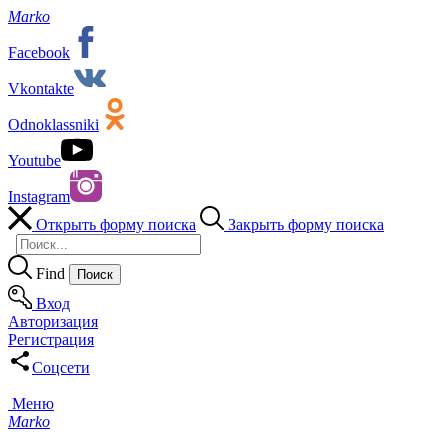
Marko
Facebook
Vkontakte
Odnoklassniki
Youtube
Instagram
Открыть форму поиска
Закрыть форму поиска
Find
Вход
Авторизация
Регистрация
Соцсети
Меню
Marko