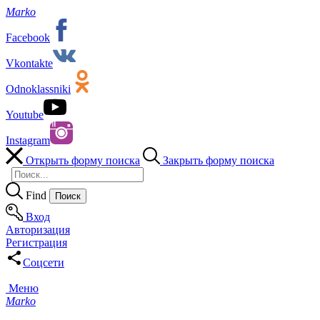
Marko
Facebook
Vkontakte
Odnoklassniki
Youtube
Instagram
Открыть форму поиска
Закрыть форму поиска
Find
Вход
Авторизация
Регистрация
Соцсети
Меню
Marko