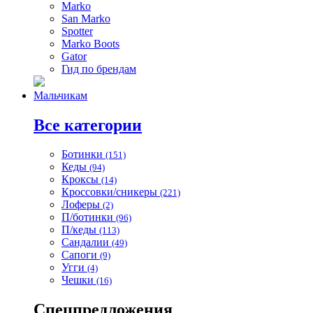
Marko
San Marko
Spotter
Marko Boots
Gator
Гид по брендам
Мальчикам
Все категории
Ботинки
(151)
Кеды
(94)
Кроксы
(14)
Кроссовки/сникеры
(221)
Лоферы
(2)
П/ботинки
(96)
П/кеды
(113)
Сандалии
(49)
Сапоги
(9)
Угги
(4)
Чешки
(16)
Спецпредложения