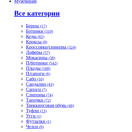
Мужчинам
Все категории
Берцы
(17)
Ботинки
(319)
Кеды
(65)
Кроксы
(9)
Кроссовки/сникеры
(324)
Лоферы
(57)
Мокасины
(38)
П/ботинки
(542)
П/кеды
(188)
П/сапоги
(6)
Сабо
(16)
Сандалии
(43)
Сапоги
(7)
Слипоны
(74)
Тапочки
(72)
Треккинговая обувь
(46)
Туфли
(13)
Угги
(1)
Футзалки
(1)
Челси
(9)