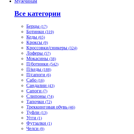
Мужчинам
Все категории
Берцы
(17)
Ботинки
(319)
Кеды
(65)
Кроксы
(9)
Кроссовки/сникеры
(324)
Лоферы
(57)
Мокасины
(38)
П/ботинки
(542)
П/кеды
(188)
П/сапоги
(6)
Сабо
(16)
Сандалии
(43)
Сапоги
(7)
Слипоны
(74)
Тапочки
(72)
Треккинговая обувь
(46)
Туфли
(13)
Угги
(1)
Футзалки
(1)
Челси
(9)