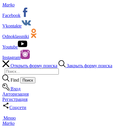
Marko
Facebook
Vkontakte
Odnoklassniki
Youtube
Instagram
Открыть форму поиска
Закрыть форму поиска
Find
Вход
Авторизация
Регистрация
Соцсети
Меню
Marko