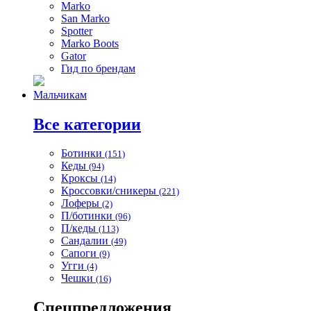
Marko
San Marko
Spotter
Marko Boots
Gator
Гид по брендам
Мальчикам
Все категории
Ботинки
(151)
Кеды
(94)
Кроксы
(14)
Кроссовки/сникеры
(221)
Лоферы
(2)
П/ботинки
(96)
П/кеды
(113)
Сандалии
(49)
Сапоги
(9)
Угги
(4)
Чешки
(16)
Спецпредложения