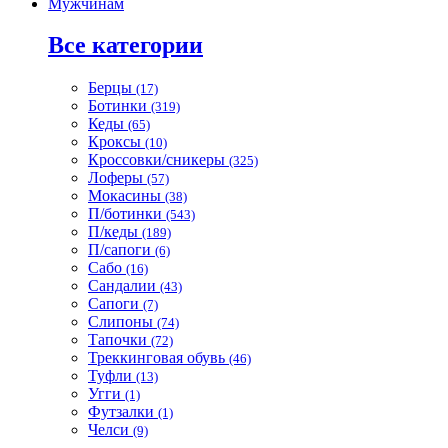
Мужчинам
Все категории
Берцы
(17)
Ботинки
(319)
Кеды
(65)
Кроксы
(10)
Кроссовки/сникеры
(325)
Лоферы
(57)
Мокасины
(38)
П/ботинки
(543)
П/кеды
(189)
П/сапоги
(6)
Сабо
(16)
Сандалии
(43)
Сапоги
(7)
Слипоны
(74)
Тапочки
(72)
Треккинговая обувь
(46)
Туфли
(13)
Угги
(1)
Футзалки
(1)
Челси
(9)