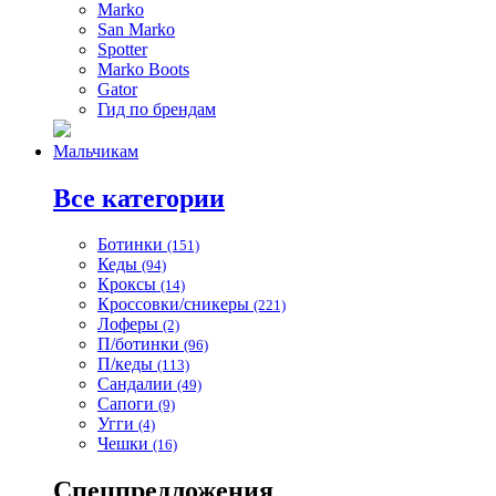
Marko
San Marko
Spotter
Marko Boots
Gator
Гид по брендам
Мальчикам
Все категории
Ботинки
(151)
Кеды
(94)
Кроксы
(14)
Кроссовки/сникеры
(221)
Лоферы
(2)
П/ботинки
(96)
П/кеды
(113)
Сандалии
(49)
Сапоги
(9)
Угги
(4)
Чешки
(16)
Спецпредложения