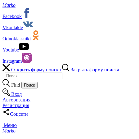
Marko
Facebook
Vkontakte
Odnoklassniki
Youtube
Instagram
Открыть форму поиска
Закрыть форму поиска
Find
Вход
Авторизация
Регистрация
Соцсети
Меню
Marko