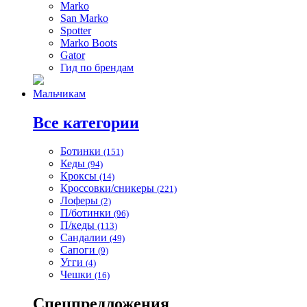
Marko
San Marko
Spotter
Marko Boots
Gator
Гид по брендам
Мальчикам
Все категории
Ботинки
(151)
Кеды
(94)
Кроксы
(14)
Кроссовки/сникеры
(221)
Лоферы
(2)
П/ботинки
(96)
П/кеды
(113)
Сандалии
(49)
Сапоги
(9)
Угги
(4)
Чешки
(16)
Спецпредложения