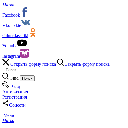
Marko
Facebook
Vkontakte
Odnoklassniki
Youtube
Instagram
Открыть форму поиска
Закрыть форму поиска
Find
Вход
Авторизация
Регистрация
Соцсети
Меню
Marko