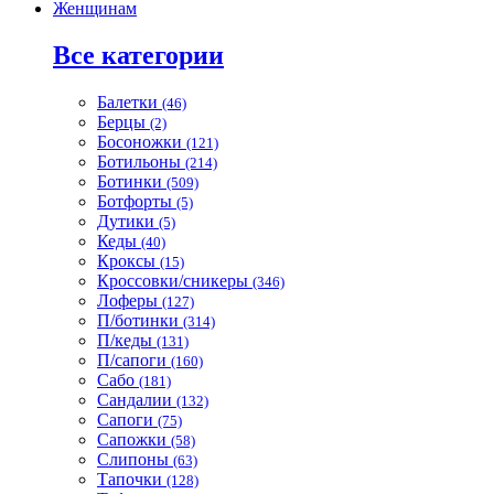
Женщинам
Все категории
Балетки
(46)
Берцы
(2)
Босоножки
(121)
Ботильоны
(214)
Ботинки
(509)
Ботфорты
(5)
Дутики
(5)
Кеды
(40)
Кроксы
(15)
Кроссовки/сникеры
(346)
Лоферы
(127)
П/ботинки
(314)
П/кеды
(131)
П/сапоги
(160)
Сабо
(181)
Сандалии
(132)
Сапоги
(75)
Сапожки
(58)
Слипоны
(63)
Тапочки
(128)