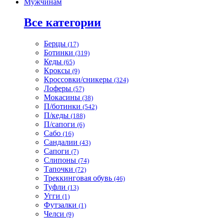
Мужчинам
Все категории
Берцы
(17)
Ботинки
(319)
Кеды
(65)
Кроксы
(9)
Кроссовки/сникеры
(324)
Лоферы
(57)
Мокасины
(38)
П/ботинки
(542)
П/кеды
(188)
П/сапоги
(6)
Сабо
(16)
Сандалии
(43)
Сапоги
(7)
Слипоны
(74)
Тапочки
(72)
Треккинговая обувь
(46)
Туфли
(13)
Угги
(1)
Футзалки
(1)
Челси
(9)