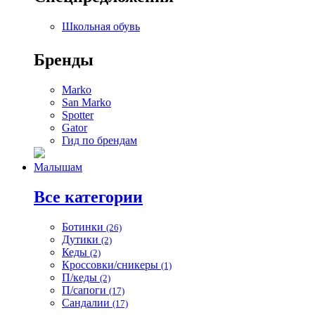
Школьная обувь
Бренды
Marko
San Marko
Spotter
Gator
Гид по брендам
Малышам
Все категории
Ботинки
(26)
Дутики
(2)
Кеды
(2)
Кроссовки/сникеры
(1)
П/кеды
(2)
П/сапоги
(17)
Сандалии
(17)