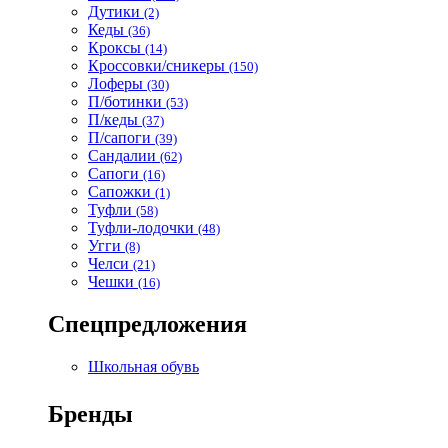
Дутики
(2)
Кеды
(36)
Кроксы
(14)
Кроссовки/сникеры
(150)
Лоферы
(30)
П/ботинки
(53)
П/кеды
(37)
П/сапоги
(39)
Сандалии
(62)
Сапоги
(16)
Сапожки
(1)
Туфли
(58)
Туфли-лодочки
(48)
Угги
(8)
Челси
(21)
Чешки
(16)
Спецпредложения
Школьная обувь
Бренды