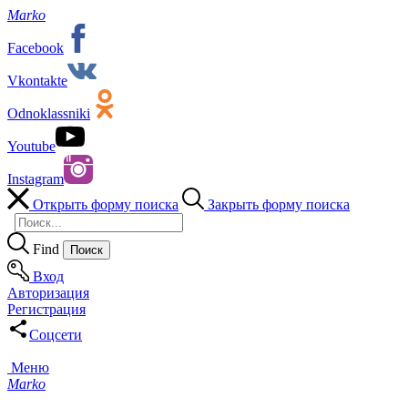
Marko
Facebook
Vkontakte
Odnoklassniki
Youtube
Instagram
Открыть форму поиска
Закрыть форму поиска
Find
Вход
Авторизация
Регистрация
Соцсети
Меню
Marko