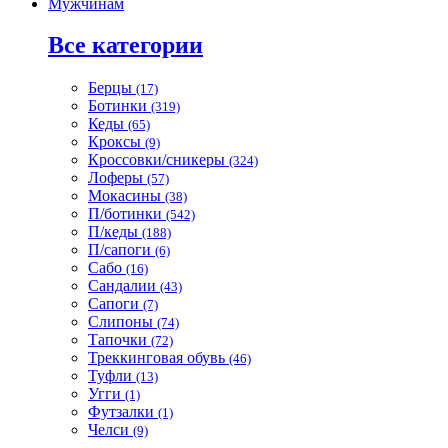
Мужчинам
Все категории
Берцы
(17)
Ботинки
(319)
Кеды
(65)
Кроксы
(9)
Кроссовки/сникеры
(324)
Лоферы
(57)
Мокасины
(38)
П/ботинки
(542)
П/кеды
(188)
П/сапоги
(6)
Сабо
(16)
Сандалии
(43)
Сапоги
(7)
Слипоны
(74)
Тапочки
(72)
Треккинговая обувь
(46)
Туфли
(13)
Угги
(1)
Футзалки
(1)
Челси
(9)