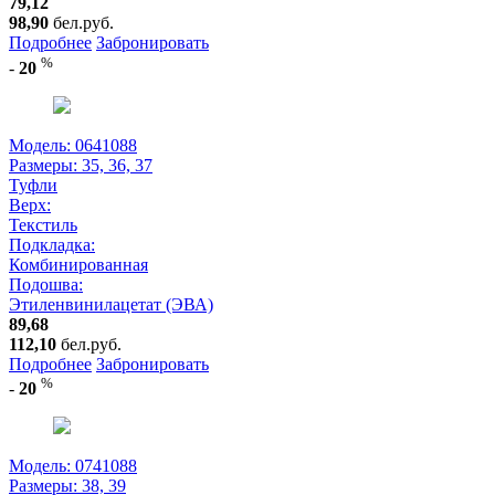
79,12
98,90
бел.руб.
Подробнее
Забронировать
%
-
20
Модель: 0641088
Размеры:
35, 36, 37
Туфли
Верх:
Текстиль
Подкладка:
Комбинированная
Подошва:
Этиленвинилацетат (ЭВА)
89,68
112,10
бел.руб.
Подробнее
Забронировать
%
-
20
Модель: 0741088
Размеры:
38, 39