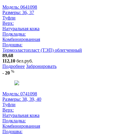
Модель: 0641098
Размеры:
36, 37
Туфли
Верх:
Натуральная кожа
Подкладка:
Комбинированная
Подошва:
Термоэластопласт (ТЭП) облегченный
89,68
112,10
бел.руб.
Подробнее
Забронировать
%
-
20
Модель: 0741098
Размеры:
38, 39, 40
Туфли
Верх:
Натуральная кожа
Подкладка:
Комбинированная
Подошва: