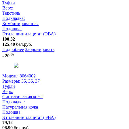
Туфли
Верх:
Текстиль
Подкладка:
Комбинированная
Подошва:
Этиленвинилацетат (ЭВА)
100,32
125,40
бел.руб.
Подробнее
Забронировать
%
-
20
Модель: 8064002
Размеры:
35, 36, 37
Туфли
Верх:
Синтетическая кожа
Подкладка:
Натуральная кожа
Подошва:
Этиленвинилацетат (ЭВА)
79,12
98,90
бел.руб.