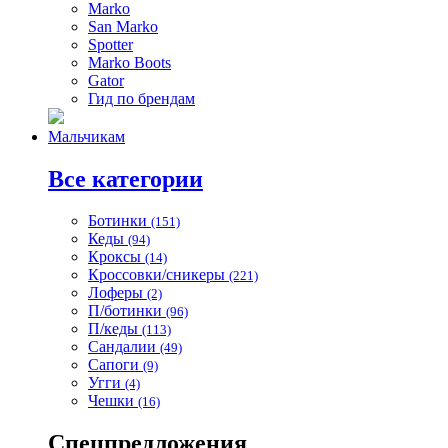
Marko
San Marko
Spotter
Marko Boots
Gator
Гид по брендам
Мальчикам
Все категории
Ботинки
(151)
Кеды
(94)
Кроксы
(14)
Кроссовки/сникеры
(221)
Лоферы
(2)
П/ботинки
(96)
П/кеды
(113)
Сандалии
(49)
Сапоги
(9)
Угги
(4)
Чешки
(16)
Спецпредложения