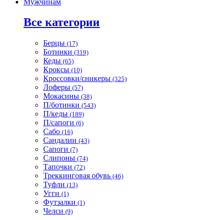
Мужчинам
Все категории
Берцы
(17)
Ботинки
(319)
Кеды
(65)
Кроксы
(10)
Кроссовки/сникеры
(325)
Лоферы
(57)
Мокасины
(38)
П/ботинки
(543)
П/кеды
(189)
П/сапоги
(6)
Сабо
(16)
Сандалии
(43)
Сапоги
(7)
Слипоны
(74)
Тапочки
(72)
Треккинговая обувь
(46)
Туфли
(13)
Угги
(1)
Футзалки
(1)
Челси
(9)