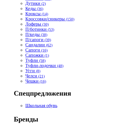
Дутики
(2)
Кеды
(36)
Кроксы
(14)
Кроссовки/сникеры
(150)
Лоферы
(30)
П/ботинки
(53)
П/кеды
(38)
П/сапоги
(39)
Сандалии
(62)
Сапоги
(16)
Сапожки
(1)
Туфли
(58)
Туфли-лодочки
(48)
Угги
(8)
Челси
(21)
Чешки
(16)
Спецпредложения
Школьная обувь
Бренды