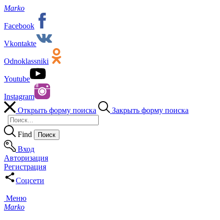
Marko
Facebook
Vkontakte
Odnoklassniki
Youtube
Instagram
Открыть форму поиска
Закрыть форму поиска
Find
Вход
Авторизация
Регистрация
Соцсети
Меню
Marko