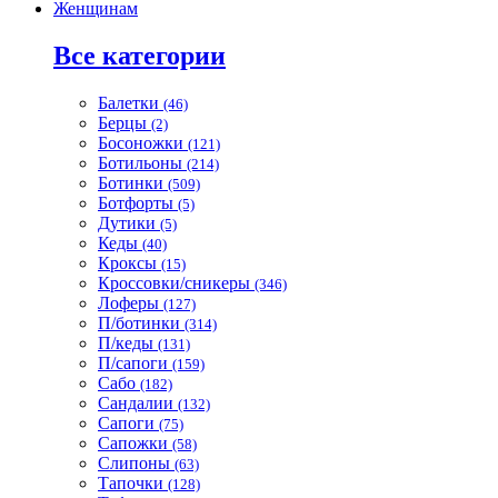
Женщинам
Все категории
Балетки
(46)
Берцы
(2)
Босоножки
(121)
Ботильоны
(214)
Ботинки
(509)
Ботфорты
(5)
Дутики
(5)
Кеды
(40)
Кроксы
(15)
Кроссовки/сникеры
(346)
Лоферы
(127)
П/ботинки
(314)
П/кеды
(131)
П/сапоги
(159)
Сабо
(182)
Сандалии
(132)
Сапоги
(75)
Сапожки
(58)
Слипоны
(63)
Тапочки
(128)