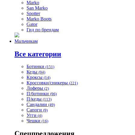
Marko
San Marko
Spotter
Marko Boots
Gator
Гид по брендам
Мальчикам
Все категории
Ботинки
(151)
Кеды
(94)
Кроксы
(14)
Кроссовки/сникеры
(221)
Лоферы
(2)
П/ботинки
(96)
П/кеды
(113)
Сандалии
(49)
Сапоги
(9)
Угги
(4)
Чешки
(16)
Спецпредложения