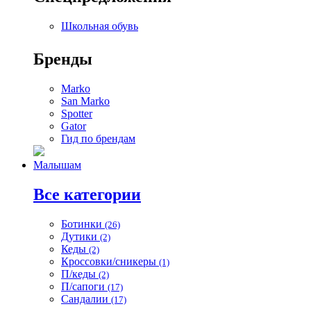
Школьная обувь
Бренды
Marko
San Marko
Spotter
Gator
Гид по брендам
Малышам
Все категории
Ботинки
(26)
Дутики
(2)
Кеды
(2)
Кроссовки/сникеры
(1)
П/кеды
(2)
П/сапоги
(17)
Сандалии
(17)