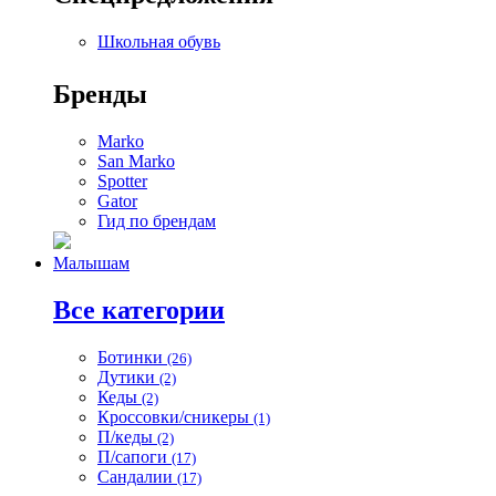
Школьная обувь
Бренды
Marko
San Marko
Spotter
Gator
Гид по брендам
Малышам
Все категории
Ботинки
(26)
Дутики
(2)
Кеды
(2)
Кроссовки/сникеры
(1)
П/кеды
(2)
П/сапоги
(17)
Сандалии
(17)