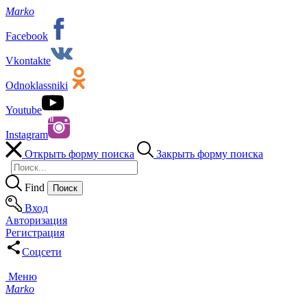
Marko
Facebook
Vkontakte
Odnoklassniki
Youtube
Instagram
Открыть форму поиска
Закрыть форму поиска
Find
Вход
Авторизация
Регистрация
Соцсети
Меню
Marko