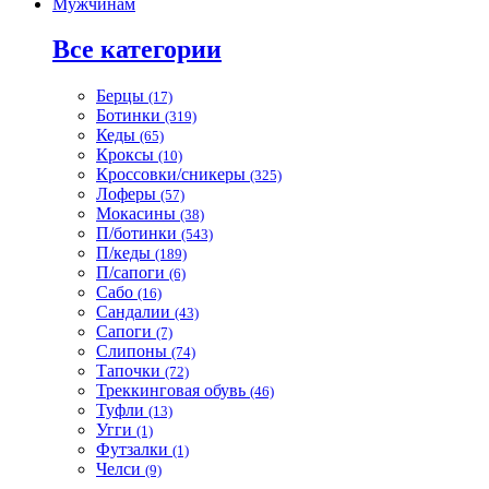
Мужчинам
Все категории
Берцы
(17)
Ботинки
(319)
Кеды
(65)
Кроксы
(10)
Кроссовки/сникеры
(325)
Лоферы
(57)
Мокасины
(38)
П/ботинки
(543)
П/кеды
(189)
П/сапоги
(6)
Сабо
(16)
Сандалии
(43)
Сапоги
(7)
Слипоны
(74)
Тапочки
(72)
Треккинговая обувь
(46)
Туфли
(13)
Угги
(1)
Футзалки
(1)
Челси
(9)