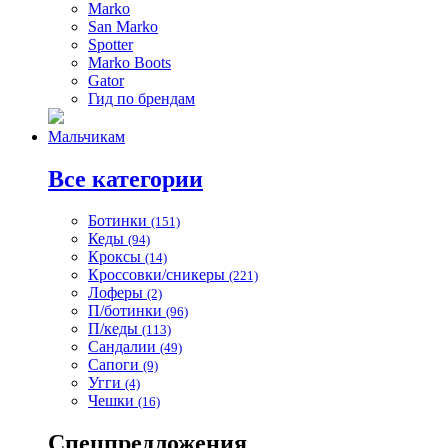
Marko
San Marko
Spotter
Marko Boots
Gator
Гид по брендам
Мальчикам
Все категории
Ботинки
(151)
Кеды
(94)
Кроксы
(14)
Кроссовки/сникеры
(221)
Лоферы
(2)
П/ботинки
(96)
П/кеды
(113)
Сандалии
(49)
Сапоги
(9)
Угги
(4)
Чешки
(16)
Спецпредложения