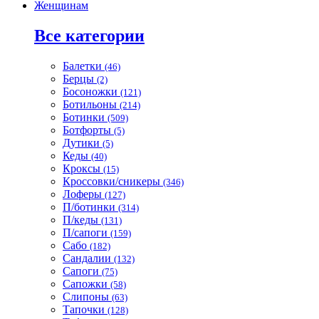
Женщинам
Все категории
Балетки
(46)
Берцы
(2)
Босоножки
(121)
Ботильоны
(214)
Ботинки
(509)
Ботфорты
(5)
Дутики
(5)
Кеды
(40)
Кроксы
(15)
Кроссовки/сникеры
(346)
Лоферы
(127)
П/ботинки
(314)
П/кеды
(131)
П/сапоги
(159)
Сабо
(182)
Сандалии
(132)
Сапоги
(75)
Сапожки
(58)
Слипоны
(63)
Тапочки
(128)