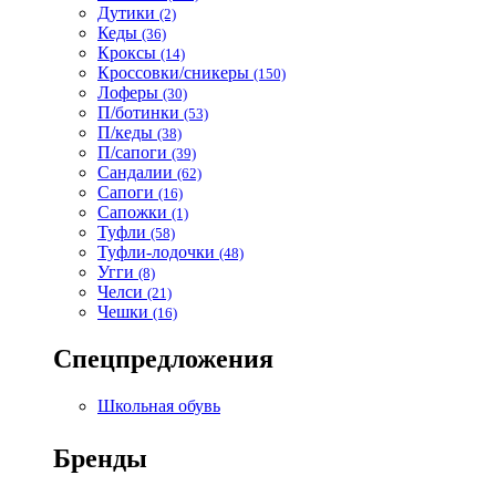
Дутики
(2)
Кеды
(36)
Кроксы
(14)
Кроссовки/сникеры
(150)
Лоферы
(30)
П/ботинки
(53)
П/кеды
(38)
П/сапоги
(39)
Сандалии
(62)
Сапоги
(16)
Сапожки
(1)
Туфли
(58)
Туфли-лодочки
(48)
Угги
(8)
Челси
(21)
Чешки
(16)
Спецпредложения
Школьная обувь
Бренды