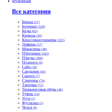
Мужчинам
Все категории
Берцы
(17)
Ботинки
(319)
Кеды
(65)
Кроксы
(10)
Кроссовки/сникеры
(325)
Лоферы
(57)
Мокасины
(38)
П/ботинки
(543)
П/кеды
(189)
П/сапоги
(6)
Сабо
(16)
Сандалии
(43)
Сапоги
(7)
Слипоны
(74)
Тапочки
(72)
Треккинговая обувь
(46)
Туфли
(13)
Угги
(1)
Футзалки
(1)
Челси
(9)