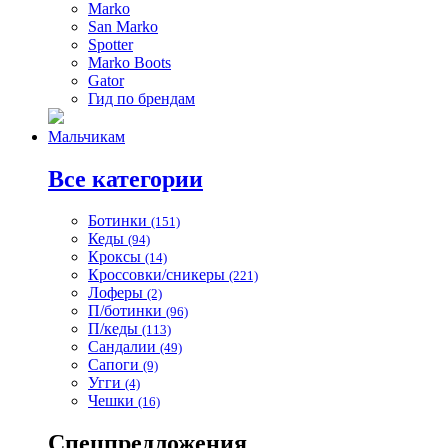
Marko
San Marko
Spotter
Marko Boots
Gator
Гид по брендам
Мальчикам
Все категории
Ботинки
(151)
Кеды
(94)
Кроксы
(14)
Кроссовки/сникеры
(221)
Лоферы
(2)
П/ботинки
(96)
П/кеды
(113)
Сандалии
(49)
Сапоги
(9)
Угги
(4)
Чешки
(16)
Спецпредложения