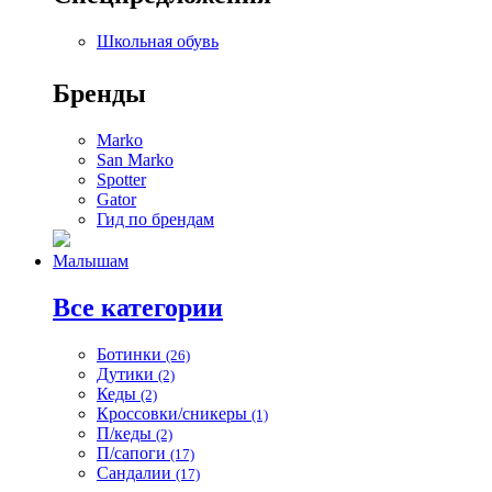
Школьная обувь
Бренды
Marko
San Marko
Spotter
Gator
Гид по брендам
Малышам
Все категории
Ботинки
(26)
Дутики
(2)
Кеды
(2)
Кроссовки/сникеры
(1)
П/кеды
(2)
П/сапоги
(17)
Сандалии
(17)