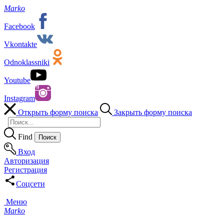
Marko
Facebook
Vkontakte
Odnoklassniki
Youtube
Instagram
Открыть форму поиска
Закрыть форму поиска
Find
Вход
Авторизация
Регистрация
Соцсети
Меню
Marko