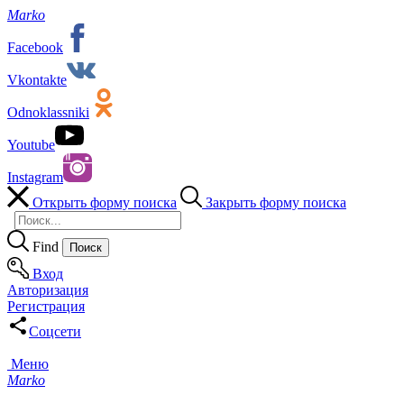
Marko
Facebook
Vkontakte
Odnoklassniki
Youtube
Instagram
Открыть форму поиска
Закрыть форму поиска
Find
Вход
Авторизация
Регистрация
Соцсети
Меню
Marko