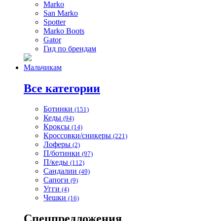
Marko
San Marko
Spotter
Marko Boots
Gator
Гид по брендам
Мальчикам
Все категории
Ботинки
(151)
Кеды
(94)
Кроксы
(14)
Кроссовки/сникеры
(221)
Лоферы
(2)
П/ботинки
(97)
П/кеды
(112)
Сандалии
(49)
Сапоги
(9)
Угги
(4)
Чешки
(16)
Спецпредложения