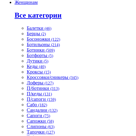
Женщинам
Все категории
Балетки
(46)
Берцы
(2)
Босоножки
(122)
Ботильоны
(214)
Ботинки
(509)
Ботфорты
(5)
Дутики
(5)
Кеды
(40)
Кроксы
(15)
Кроссовки/сникеры
(345)
Лоферы
(127)
П/ботинки
(313)
П/кеды
(131)
П/сапоги
(159)
Сабо
(182)
Сандалии
(132)
Сапоги
(75)
Сапожки
(58)
Слипоны
(63)
Тапочки
(127)