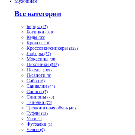
Мужчинам
Все категории
Берцы
(17)
Ботинки
(319)
Кеды
(65)
Кроксы
(10)
Кроссовки/сникеры
(323)
Лоферы
(57)
Мокасины
(38)
П/ботинки
(543)
П/кеды
(189)
П/сапоги
(6)
Сабо
(16)
Сандалии
(44)
Сапоги
(7)
Слипоны
(73)
Тапочки
(72)
Треккинговая обувь
(46)
Туфли
(13)
Угги
(1)
Футзалки
(1)
Челси
(9)