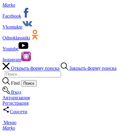
Marko
Facebook
Vkontakte
Odnoklassniki
Youtube
Instagram
Открыть форму поиска
Закрыть форму поиска
Find
Вход
Авторизация
Регистрация
Соцсети
Меню
Marko