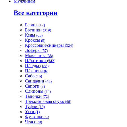
Мужчинам
Все категории
Берцы
(17)
Ботинки
(319)
Кеды
(65)
Кроксы
(9)
Кроссовки/сникеры
(324)
Лоферы
(57)
Мокасины
(38)
П/ботинки
(542)
П/кеды
(188)
П/сапоги
(6)
Сабо
(16)
Сандалии
(43)
Сапоги
(7)
Слипоны
(74)
Тапочки
(72)
Треккинговая обувь
(46)
Туфли
(13)
Угги
(1)
Футзалки
(1)
Челси
(9)