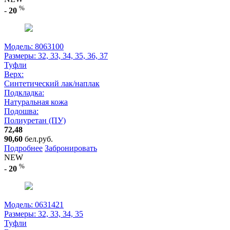
%
-
20
Модель: 8063100
Размеры:
32, 33, 34, 35, 36, 37
Туфли
Верх:
Синтетический лак/наплак
Подкладка:
Натуральная кожа
Подошва:
Полиуретан (ПУ)
72,48
90,60
бел.руб.
Подробнее
Забронировать
NEW
%
-
20
Модель: 0631421
Размеры:
32, 33, 34, 35
Туфли