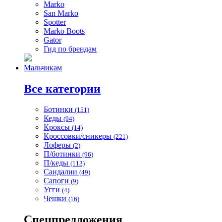
Marko
San Marko
Spotter
Marko Boots
Gator
Гид по брендам
Мальчикам
Все категории
Ботинки
(151)
Кеды
(94)
Кроксы
(14)
Кроссовки/сникеры
(221)
Лоферы
(2)
П/ботинки
(96)
П/кеды
(113)
Сандалии
(49)
Сапоги
(9)
Угги
(4)
Чешки
(16)
Спецпредложения