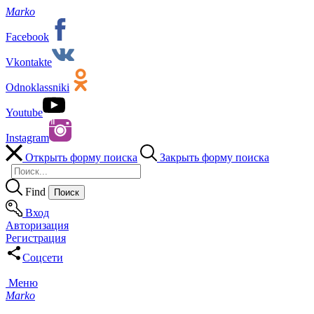
Marko
Facebook
Vkontakte
Odnoklassniki
Youtube
Instagram
Открыть форму поиска
Закрыть форму поиска
Find
Вход
Авторизация
Регистрация
Соцсети
Меню
Marko