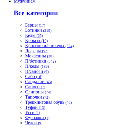
Мужчинам
Все категории
Берцы
(17)
Ботинки
(319)
Кеды
(65)
Кроксы
(10)
Кроссовки/сникеры
(324)
Лоферы
(57)
Мокасины
(38)
П/ботинки
(542)
П/кеды
(189)
П/сапоги
(6)
Сабо
(16)
Сандалии
(43)
Сапоги
(7)
Слипоны
(74)
Тапочки
(72)
Треккинговая обувь
(46)
Туфли
(13)
Угги
(1)
Футзалки
(1)
Челси
(9)