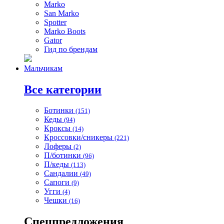
Marko
San Marko
Spotter
Marko Boots
Gator
Гид по брендам
Мальчикам
Все категории
Ботинки
(151)
Кеды
(94)
Кроксы
(14)
Кроссовки/сникеры
(221)
Лоферы
(2)
П/ботинки
(96)
П/кеды
(113)
Сандалии
(49)
Сапоги
(9)
Угги
(4)
Чешки
(16)
Спецпредложения