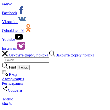
Marko
Facebook
Vkontakte
Odnoklassniki
Youtube
Instagram
Открыть форму поиска
Закрыть форму поиска
Find
Вход
Авторизация
Регистрация
Соцсети
Меню
Marko