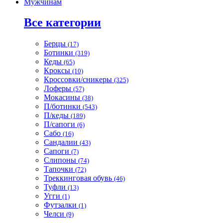
Мужчинам
Все категории
Берцы
(17)
Ботинки
(319)
Кеды
(65)
Кроксы
(10)
Кроссовки/сникеры
(325)
Лоферы
(57)
Мокасины
(38)
П/ботинки
(543)
П/кеды
(189)
П/сапоги
(6)
Сабо
(16)
Сандалии
(43)
Сапоги
(7)
Слипоны
(74)
Тапочки
(72)
Треккинговая обувь
(46)
Туфли
(13)
Угги
(1)
Футзалки
(1)
Челси
(9)