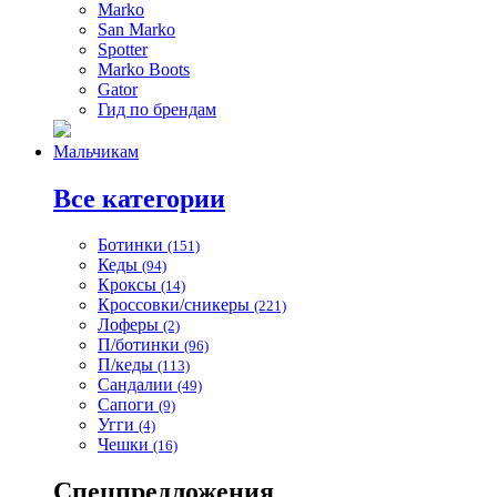
Marko
San Marko
Spotter
Marko Boots
Gator
Гид по брендам
Мальчикам
Все категории
Ботинки
(151)
Кеды
(94)
Кроксы
(14)
Кроссовки/сникеры
(221)
Лоферы
(2)
П/ботинки
(96)
П/кеды
(113)
Сандалии
(49)
Сапоги
(9)
Угги
(4)
Чешки
(16)
Спецпредложения