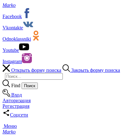
Marko
Facebook
Vkontakte
Odnoklassniki
Youtube
Instagram
Открыть форму поиска
Закрыть форму поиска
Find
Вход
Авторизация
Регистрация
Соцсети
Меню
Marko