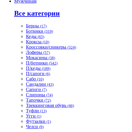
Мужчинам
Все категории
Берцы
(17)
Ботинки
(319)
Кеды
(65)
Кроксы
(10)
Кроссовки/сникеры
(324)
Лоферы
(57)
Мокасины
(38)
П/ботинки
(542)
П/кеды
(189)
П/сапоги
(6)
Сабо
(16)
Сандалии
(43)
Сапоги
(7)
Слипоны
(74)
Тапочки
(72)
Треккинговая обувь
(46)
Туфли
(13)
Угги
(1)
Футзалки
(1)
Челси
(9)