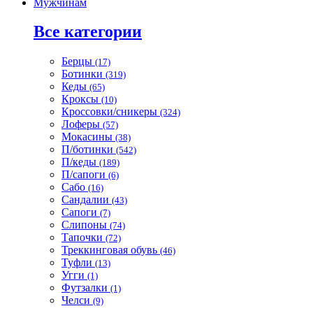
Мужчинам
Все категории
Берцы
(17)
Ботинки
(319)
Кеды
(65)
Кроксы
(10)
Кроссовки/сникеры
(324)
Лоферы
(57)
Мокасины
(38)
П/ботинки
(542)
П/кеды
(189)
П/сапоги
(6)
Сабо
(16)
Сандалии
(43)
Сапоги
(7)
Слипоны
(74)
Тапочки
(72)
Треккинговая обувь
(46)
Туфли
(13)
Угги
(1)
Футзалки
(1)
Челси
(9)