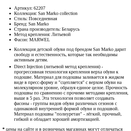
Артикул:
62207
Коллекция:
San Marko collection
Стиль:
Повседневная
Бренд:
San Marko
Страна производитель:
Беларусь
Метод крепления:
Литьевой
Фасон:
MARWEL
Коллекция детской обуви под брендом San Marko дарит
свободу и естественность, которые так необходимы
активным детям.
Direct Injection (литьевой метод крепления) -
прогрессивная технология крепления верха обуви к
подошве. Материал для подошвы заливается в жидком
виде в пресс-форму и "сцепляется" с верхом обуви на
молекулярном уровне, образуя единое целое. Прочность
подошвы по сравнению с прочими методами крепления,
выше в 5 раз. Эта технология позволяет создавать
фасоны - группы видов обуви различных сезонов с
одинаковой внутренней формой обуви и подошвой.
Материал подошвы "полиуретан" - лёгкий, прочный,
гибкий и обладает хорошей амортизацией.
*
цены на сайте и в розничных магазинах могут отличаться