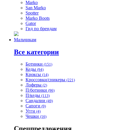
Marko
San Marko
Spotter
Marko Boots
Gator
Гид по брендам
Мальчикам
Все категории
Ботинки
(151)
Кеды
(94)
Кроксы
(14)
Кроссовки/сникеры
(221)
Лоферы
(2)
П/ботинки
(96)
П/кеды
(113)
Сандалии
(49)
Сапоги
(9)
Угги
(4)
Чешки
(16)
Спецпредложения