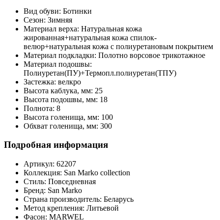
Вид обуви:
Ботинки
Сезон:
Зимняя
Материал верха:
Натуральная кожа
жированная+натуральная кожа спилок-
велюр+натуральная кожа с полиуретановым покрытием
Материал подкладки:
Полотно ворсовое трикотажное
Материал подошвы:
Полиуретан(ПУ)+Термопл.полиуретан(ТПУ)
Застежка:
велкро
Высота каблука, мм:
25
Высота подошвы, мм:
18
Полнота:
8
Высота голенища, мм:
100
Обхват голенища, мм:
300
Подробная информация
Артикул:
62207
Коллекция:
San Marko collection
Стиль:
Повседневная
Бренд:
San Marko
Страна производитель:
Беларусь
Метод крепления:
Литьевой
Фасон:
MARWEL