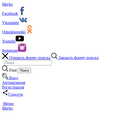
Marko
Facebook
Vkontakte
Odnoklassniki
Youtube
Instagram
Открыть форму поиска
Закрыть форму поиска
Find
Вход
Авторизация
Регистрация
Соцсети
Меню
Marko