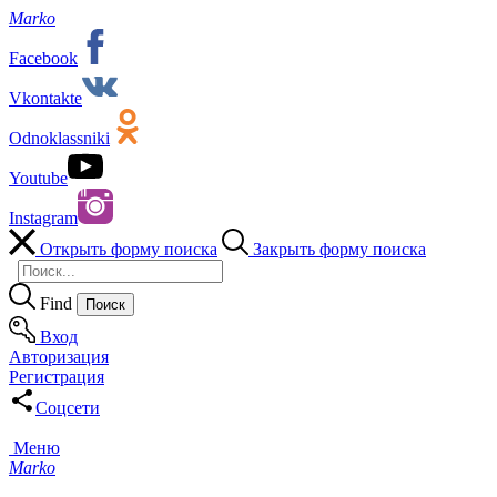
Marko
Facebook
Vkontakte
Odnoklassniki
Youtube
Instagram
Открыть форму поиска
Закрыть форму поиска
Find
Вход
Авторизация
Регистрация
Соцсети
Меню
Marko