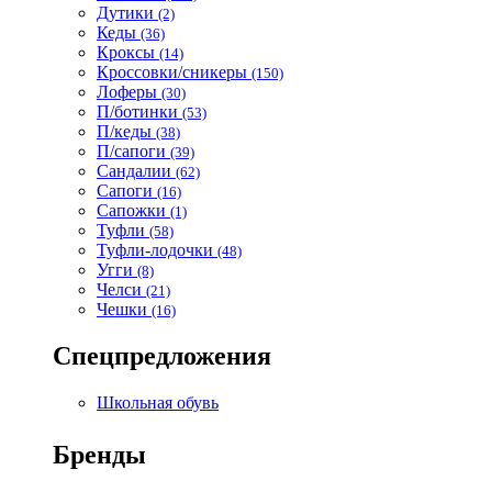
Дутики
(2)
Кеды
(36)
Кроксы
(14)
Кроссовки/сникеры
(150)
Лоферы
(30)
П/ботинки
(53)
П/кеды
(38)
П/сапоги
(39)
Сандалии
(62)
Сапоги
(16)
Сапожки
(1)
Туфли
(58)
Туфли-лодочки
(48)
Угги
(8)
Челси
(21)
Чешки
(16)
Спецпредложения
Школьная обувь
Бренды