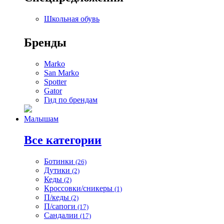
Школьная обувь
Бренды
Marko
San Marko
Spotter
Gator
Гид по брендам
Малышам
Все категории
Ботинки
(26)
Дутики
(2)
Кеды
(2)
Кроссовки/сникеры
(1)
П/кеды
(2)
П/сапоги
(17)
Сандалии
(17)