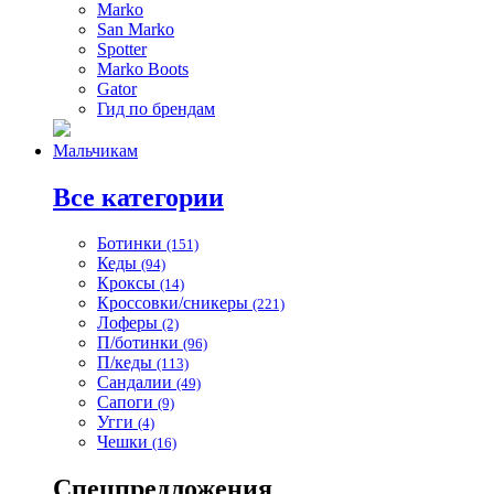
Marko
San Marko
Spotter
Marko Boots
Gator
Гид по брендам
Мальчикам
Все категории
Ботинки
(151)
Кеды
(94)
Кроксы
(14)
Кроссовки/сникеры
(221)
Лоферы
(2)
П/ботинки
(96)
П/кеды
(113)
Сандалии
(49)
Сапоги
(9)
Угги
(4)
Чешки
(16)
Спецпредложения