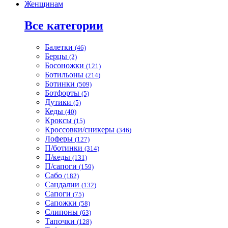
Женщинам
Все категории
Балетки
(46)
Берцы
(2)
Босоножки
(121)
Ботильоны
(214)
Ботинки
(509)
Ботфорты
(5)
Дутики
(5)
Кеды
(40)
Кроксы
(15)
Кроссовки/сникеры
(346)
Лоферы
(127)
П/ботинки
(314)
П/кеды
(131)
П/сапоги
(159)
Сабо
(182)
Сандалии
(132)
Сапоги
(75)
Сапожки
(58)
Слипоны
(63)
Тапочки
(128)