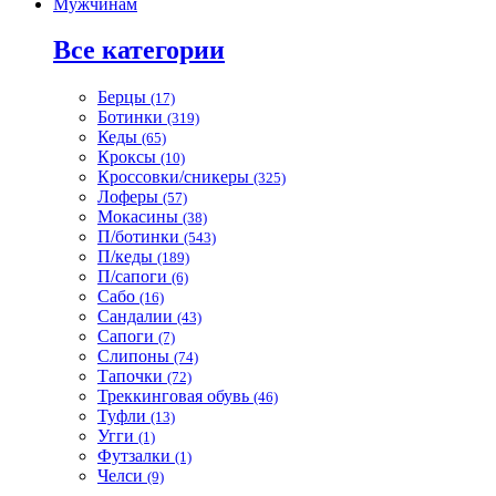
Мужчинам
Все категории
Берцы
(17)
Ботинки
(319)
Кеды
(65)
Кроксы
(10)
Кроссовки/сникеры
(325)
Лоферы
(57)
Мокасины
(38)
П/ботинки
(543)
П/кеды
(189)
П/сапоги
(6)
Сабо
(16)
Сандалии
(43)
Сапоги
(7)
Слипоны
(74)
Тапочки
(72)
Треккинговая обувь
(46)
Туфли
(13)
Угги
(1)
Футзалки
(1)
Челси
(9)