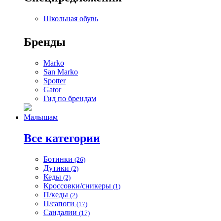
Школьная обувь
Бренды
Marko
San Marko
Spotter
Gator
Гид по брендам
Малышам
Все категории
Ботинки
(26)
Дутики
(2)
Кеды
(2)
Кроссовки/сникеры
(1)
П/кеды
(2)
П/сапоги
(17)
Сандалии
(17)