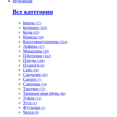
Мужчинам
Все категории
Берцы
(17)
Ботинки
(319)
Кеды
(65)
Кроксы
(10)
Кроссовки/сникеры
(324)
Лоферы
(57)
Мокасины
(38)
П/ботинки
(542)
П/кеды
(189)
П/сапоги
(6)
Сабо
(16)
Сандалии
(43)
Сапоги
(7)
Слипоны
(74)
Тапочки
(72)
Треккинговая обувь
(46)
Туфли
(13)
Угги
(1)
Футзалки
(1)
Челси
(9)