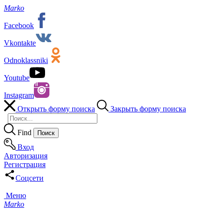
Marko
Facebook
Vkontakte
Odnoklassniki
Youtube
Instagram
Открыть форму поиска
Закрыть форму поиска
Find
Вход
Авторизация
Регистрация
Соцсети
Меню
Marko