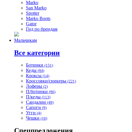
Marko
San Marko
Spotter
Marko Boots
Gator
Гид по брендам
Мальчикам
Все категории
Ботинки
(151)
Кеды
(94)
Кроксы
(14)
Кроссовки/сникеры
(221)
Лоферы
(2)
П/ботинки
(96)
П/кеды
(113)
Сандалии
(49)
Сапоги
(9)
Угги
(4)
Чешки
(16)
Спецпредложения