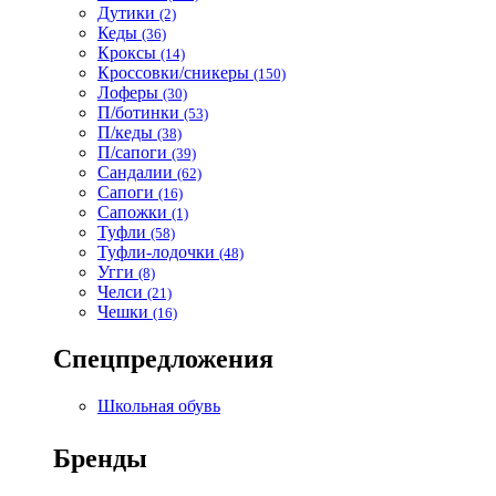
Дутики
(2)
Кеды
(36)
Кроксы
(14)
Кроссовки/сникеры
(150)
Лоферы
(30)
П/ботинки
(53)
П/кеды
(38)
П/сапоги
(39)
Сандалии
(62)
Сапоги
(16)
Сапожки
(1)
Туфли
(58)
Туфли-лодочки
(48)
Угги
(8)
Челси
(21)
Чешки
(16)
Спецпредложения
Школьная обувь
Бренды