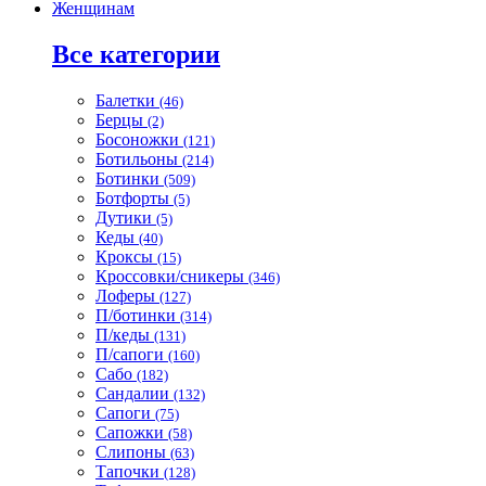
Женщинам
Все категории
Балетки
(46)
Берцы
(2)
Босоножки
(121)
Ботильоны
(214)
Ботинки
(509)
Ботфорты
(5)
Дутики
(5)
Кеды
(40)
Кроксы
(15)
Кроссовки/сникеры
(346)
Лоферы
(127)
П/ботинки
(314)
П/кеды
(131)
П/сапоги
(160)
Сабо
(182)
Сандалии
(132)
Сапоги
(75)
Сапожки
(58)
Слипоны
(63)
Тапочки
(128)