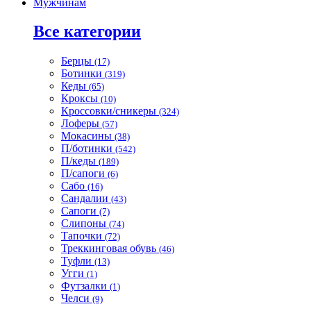
Мужчинам
Все категории
Берцы
(17)
Ботинки
(319)
Кеды
(65)
Кроксы
(10)
Кроссовки/сникеры
(324)
Лоферы
(57)
Мокасины
(38)
П/ботинки
(542)
П/кеды
(189)
П/сапоги
(6)
Сабо
(16)
Сандалии
(43)
Сапоги
(7)
Слипоны
(74)
Тапочки
(72)
Треккинговая обувь
(46)
Туфли
(13)
Угги
(1)
Футзалки
(1)
Челси
(9)