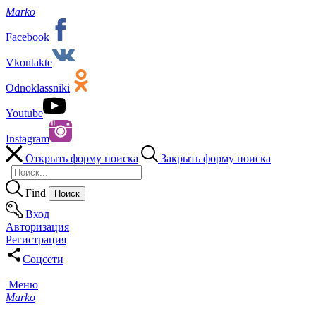
Marko
Facebook
Vkontakte
Odnoklassniki
Youtube
Instagram
Открыть форму поиска
Закрыть форму поиска
Find
Вход
Авторизация
Регистрация
Соцсети
Меню
Marko