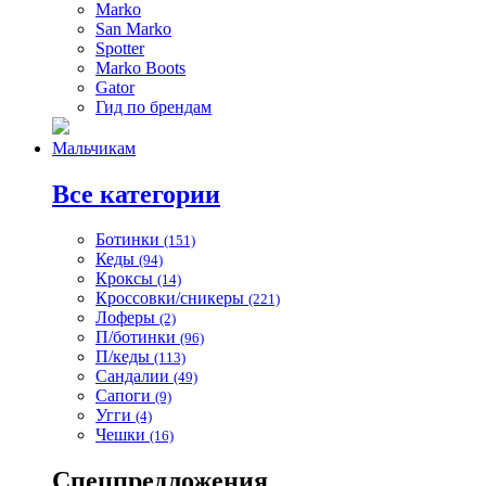
Marko
San Marko
Spotter
Marko Boots
Gator
Гид по брендам
Мальчикам
Все категории
Ботинки
(151)
Кеды
(94)
Кроксы
(14)
Кроссовки/сникеры
(221)
Лоферы
(2)
П/ботинки
(96)
П/кеды
(113)
Сандалии
(49)
Сапоги
(9)
Угги
(4)
Чешки
(16)
Спецпредложения