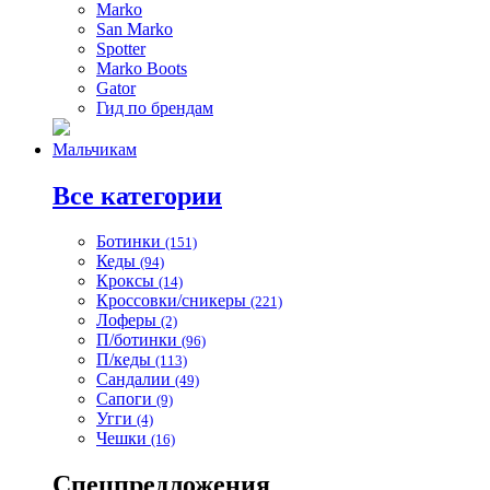
Marko
San Marko
Spotter
Marko Boots
Gator
Гид по брендам
Мальчикам
Все категории
Ботинки
(151)
Кеды
(94)
Кроксы
(14)
Кроссовки/сникеры
(221)
Лоферы
(2)
П/ботинки
(96)
П/кеды
(113)
Сандалии
(49)
Сапоги
(9)
Угги
(4)
Чешки
(16)
Спецпредложения