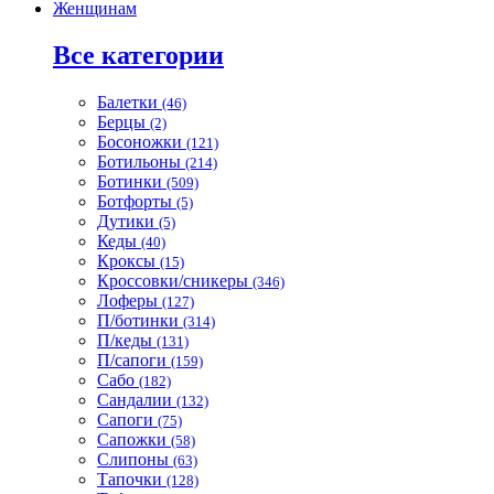
Женщинам
Все категории
Балетки
(46)
Берцы
(2)
Босоножки
(121)
Ботильоны
(214)
Ботинки
(509)
Ботфорты
(5)
Дутики
(5)
Кеды
(40)
Кроксы
(15)
Кроссовки/сникеры
(346)
Лоферы
(127)
П/ботинки
(314)
П/кеды
(131)
П/сапоги
(159)
Сабо
(182)
Сандалии
(132)
Сапоги
(75)
Сапожки
(58)
Слипоны
(63)
Тапочки
(128)