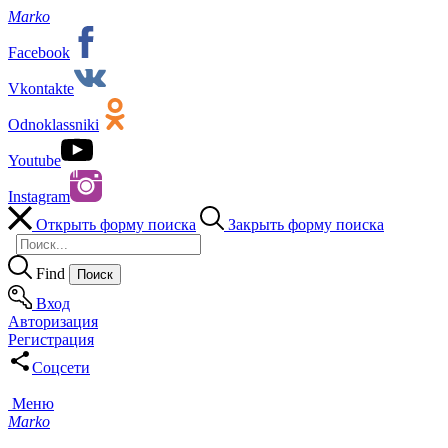
Marko
Facebook
Vkontakte
Odnoklassniki
Youtube
Instagram
Открыть форму поиска
Закрыть форму поиска
Find
Вход
Авторизация
Регистрация
Соцсети
Меню
Marko