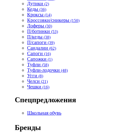
Дутики
(2)
Кеды
(36)
Кроксы
(14)
Кроссовки/сникеры
(150)
Лоферы
(30)
П/ботинки
(53)
П/кеды
(38)
П/сапоги
(39)
Сандалии
(62)
Сапоги
(16)
Сапожки
(1)
Туфли
(58)
Туфли-лодочки
(48)
Угги
(8)
Челси
(21)
Чешки
(16)
Спецпредложения
Школьная обувь
Бренды