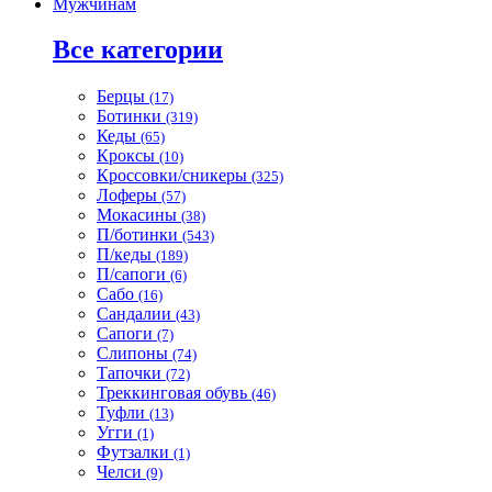
Мужчинам
Все категории
Берцы
(17)
Ботинки
(319)
Кеды
(65)
Кроксы
(10)
Кроссовки/сникеры
(325)
Лоферы
(57)
Мокасины
(38)
П/ботинки
(543)
П/кеды
(189)
П/сапоги
(6)
Сабо
(16)
Сандалии
(43)
Сапоги
(7)
Слипоны
(74)
Тапочки
(72)
Треккинговая обувь
(46)
Туфли
(13)
Угги
(1)
Футзалки
(1)
Челси
(9)