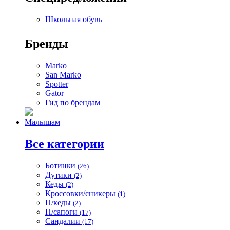
Школьная обувь
Бренды
Marko
San Marko
Spotter
Gator
Гид по брендам
Малышам
Все категории
Ботинки
(26)
Дутики
(2)
Кеды
(2)
Кроссовки/сникеры
(1)
П/кеды
(2)
П/сапоги
(17)
Сандалии
(17)