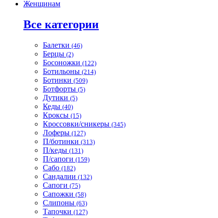
Женщинам
Все категории
Балетки
(46)
Берцы
(2)
Босоножки
(122)
Ботильоны
(214)
Ботинки
(509)
Ботфорты
(5)
Дутики
(5)
Кеды
(40)
Кроксы
(15)
Кроссовки/сникеры
(345)
Лоферы
(127)
П/ботинки
(313)
П/кеды
(131)
П/сапоги
(159)
Сабо
(182)
Сандалии
(132)
Сапоги
(75)
Сапожки
(58)
Слипоны
(63)
Тапочки
(127)