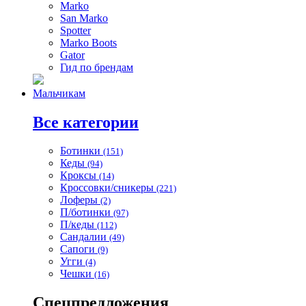
Marko
San Marko
Spotter
Marko Boots
Gator
Гид по брендам
Мальчикам
Все категории
Ботинки
(151)
Кеды
(94)
Кроксы
(14)
Кроссовки/сникеры
(221)
Лоферы
(2)
П/ботинки
(97)
П/кеды
(112)
Сандалии
(49)
Сапоги
(9)
Угги
(4)
Чешки
(16)
Спецпредложения