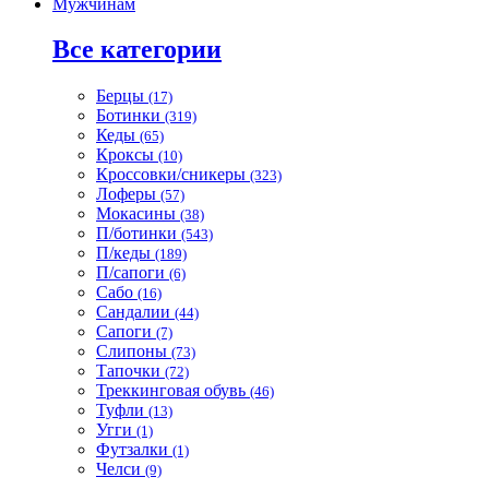
Мужчинам
Все категории
Берцы
(17)
Ботинки
(319)
Кеды
(65)
Кроксы
(10)
Кроссовки/сникеры
(323)
Лоферы
(57)
Мокасины
(38)
П/ботинки
(543)
П/кеды
(189)
П/сапоги
(6)
Сабо
(16)
Сандалии
(44)
Сапоги
(7)
Слипоны
(73)
Тапочки
(72)
Треккинговая обувь
(46)
Туфли
(13)
Угги
(1)
Футзалки
(1)
Челси
(9)