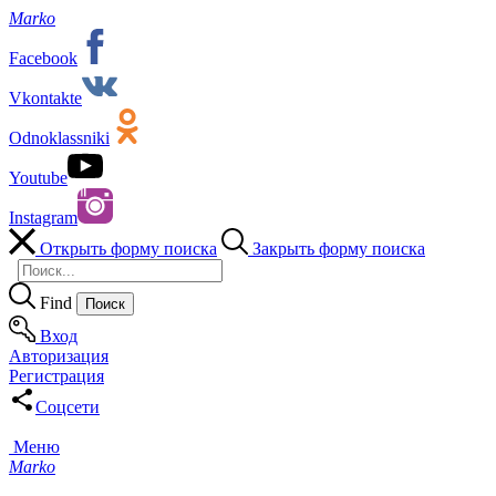
Marko
Facebook
Vkontakte
Odnoklassniki
Youtube
Instagram
Открыть форму поиска
Закрыть форму поиска
Find
Вход
Авторизация
Регистрация
Соцсети
Меню
Marko