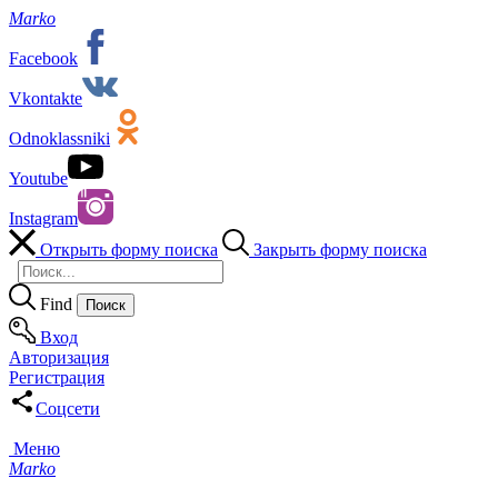
Marko
Facebook
Vkontakte
Odnoklassniki
Youtube
Instagram
Открыть форму поиска
Закрыть форму поиска
Find
Вход
Авторизация
Регистрация
Соцсети
Меню
Marko