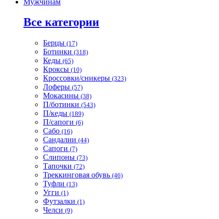
Мужчинам
Все категории
Берцы
(17)
Ботинки
(318)
Кеды
(65)
Кроксы
(10)
Кроссовки/сникеры
(323)
Лоферы
(57)
Мокасины
(38)
П/ботинки
(543)
П/кеды
(189)
П/сапоги
(6)
Сабо
(16)
Сандалии
(44)
Сапоги
(7)
Слипоны
(73)
Тапочки
(72)
Треккинговая обувь
(46)
Туфли
(13)
Угги
(1)
Футзалки
(1)
Челси
(9)