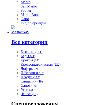
Marko
San Marko
Spotter
Marko Boots
Gator
Гид по брендам
Мальчикам
Все категории
Ботинки
(151)
Кеды
(94)
Кроксы
(14)
Кроссовки/сникеры
(222)
Лоферы
(2)
П/ботинки
(97)
П/кеды
(112)
Сандалии
(49)
Сапоги
(9)
Угги
(4)
Чешки
(16)
Спецпредложения