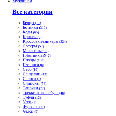
Мужчинам
Все категории
Берцы
(17)
Ботинки
(319)
Кеды
(65)
Кроксы
(9)
Кроссовки/сникеры
(324)
Лоферы
(57)
Мокасины
(38)
П/ботинки
(542)
П/кеды
(188)
П/сапоги
(6)
Сабо
(16)
Сандалии
(43)
Сапоги
(7)
Слипоны
(74)
Тапочки
(72)
Треккинговая обувь
(46)
Туфли
(13)
Угги
(1)
Футзалки
(1)
Челси
(9)