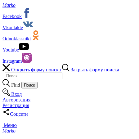
Marko
Facebook
Vkontakte
Odnoklassniki
Youtube
Instagram
Открыть форму поиска
Закрыть форму поиска
Find
Вход
Авторизация
Регистрация
Соцсети
Меню
Marko