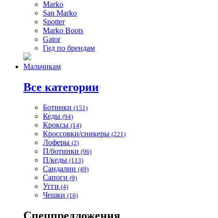
Marko
San Marko
Spotter
Marko Boots
Gator
Гид по брендам
Мальчикам
Все категории
Ботинки
(151)
Кеды
(94)
Кроксы
(14)
Кроссовки/сникеры
(221)
Лоферы
(2)
П/ботинки
(96)
П/кеды
(113)
Сандалии
(49)
Сапоги
(9)
Угги
(4)
Чешки
(16)
Спецпредложения