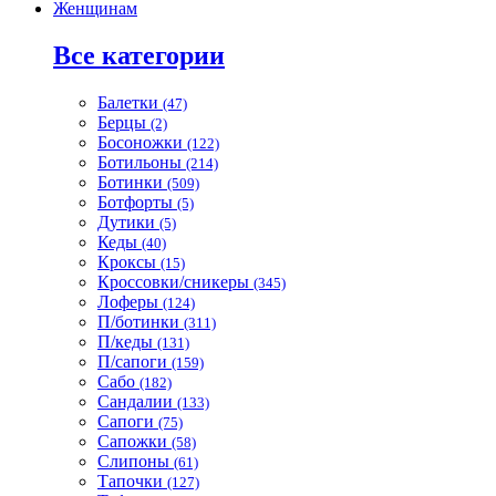
Женщинам
Все категории
Балетки
(47)
Берцы
(2)
Босоножки
(122)
Ботильоны
(214)
Ботинки
(509)
Ботфорты
(5)
Дутики
(5)
Кеды
(40)
Кроксы
(15)
Кроссовки/сникеры
(345)
Лоферы
(124)
П/ботинки
(311)
П/кеды
(131)
П/сапоги
(159)
Сабо
(182)
Сандалии
(133)
Сапоги
(75)
Сапожки
(58)
Слипоны
(61)
Тапочки
(127)