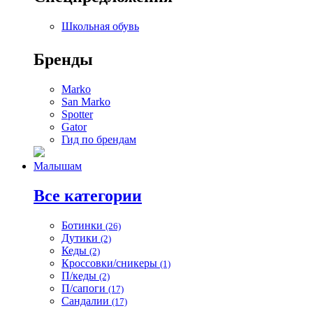
Школьная обувь
Бренды
Marko
San Marko
Spotter
Gator
Гид по брендам
Малышам
Все категории
Ботинки
(26)
Дутики
(2)
Кеды
(2)
Кроссовки/сникеры
(1)
П/кеды
(2)
П/сапоги
(17)
Сандалии
(17)