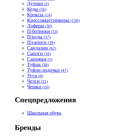
Дутики
(2)
Кеды
(36)
Кроксы
(14)
Кроссовки/сникеры
(150)
Лоферы
(30)
П/ботинки
(53)
П/кеды
(37)
П/сапоги
(39)
Сандалии
(62)
Сапоги
(16)
Сапожки
(1)
Туфли
(58)
Туфли-лодочки
(47)
Угги
(8)
Челси
(21)
Чешки
(16)
Спецпредложения
Школьная обувь
Бренды