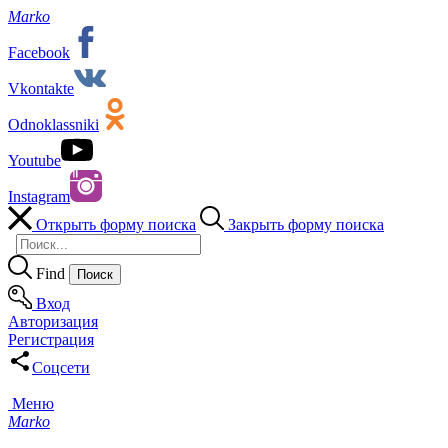
Marko
Facebook
Vkontakte
Odnoklassniki
Youtube
Instagram
Открыть форму поиска
Закрыть форму поиска
Find
Вход
Авторизация
Регистрация
Соцсети
Меню
Marko