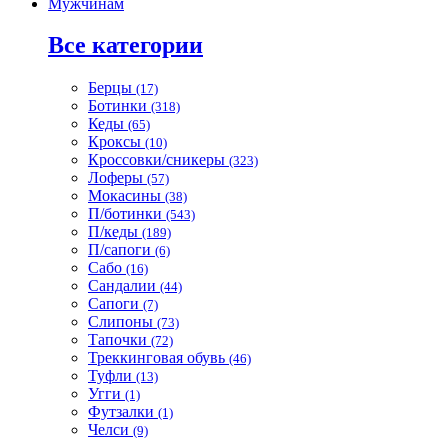
Мужчинам
Все категории
Берцы
(17)
Ботинки
(318)
Кеды
(65)
Кроксы
(10)
Кроссовки/сникеры
(323)
Лоферы
(57)
Мокасины
(38)
П/ботинки
(543)
П/кеды
(189)
П/сапоги
(6)
Сабо
(16)
Сандалии
(44)
Сапоги
(7)
Слипоны
(73)
Тапочки
(72)
Треккинговая обувь
(46)
Туфли
(13)
Угги
(1)
Футзалки
(1)
Челси
(9)