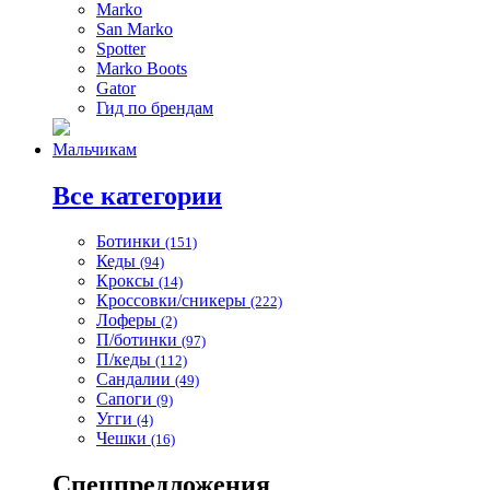
Marko
San Marko
Spotter
Marko Boots
Gator
Гид по брендам
Мальчикам
Все категории
Ботинки
(151)
Кеды
(94)
Кроксы
(14)
Кроссовки/сникеры
(222)
Лоферы
(2)
П/ботинки
(97)
П/кеды
(112)
Сандалии
(49)
Сапоги
(9)
Угги
(4)
Чешки
(16)
Спецпредложения