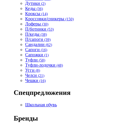
Дутики
(2)
Кеды
(36)
Кроксы
(14)
Кроссовки/сникеры
(150)
Лоферы
(30)
П/ботинки
(53)
П/кеды
(38)
П/сапоги
(39)
Сандалии
(62)
Сапоги
(16)
Сапожки
(1)
Туфли
(58)
Туфли-лодочки
(48)
Угги
(8)
Челси
(21)
Чешки
(16)
Спецпредложения
Школьная обувь
Бренды