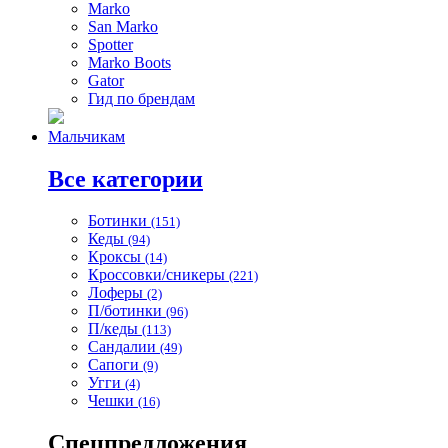
Marko
San Marko
Spotter
Marko Boots
Gator
Гид по брендам
Мальчикам
Все категории
Ботинки
(151)
Кеды
(94)
Кроксы
(14)
Кроссовки/сникеры
(221)
Лоферы
(2)
П/ботинки
(96)
П/кеды
(113)
Сандалии
(49)
Сапоги
(9)
Угги
(4)
Чешки
(16)
Спецпредложения