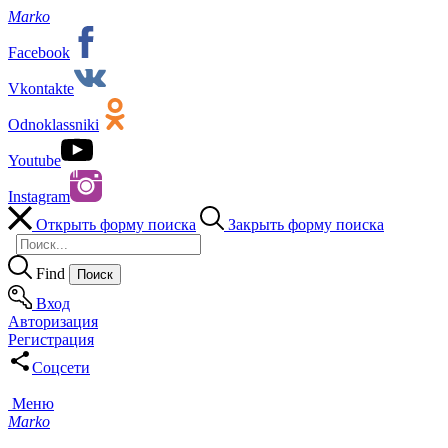
Marko
Facebook
Vkontakte
Odnoklassniki
Youtube
Instagram
Открыть форму поиска
Закрыть форму поиска
Find
Вход
Авторизация
Регистрация
Соцсети
Меню
Marko