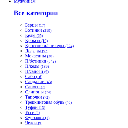
Мужчинам
Все категории
Берцы
(17)
Ботинки
(319)
Кеды
(65)
Кроксы
(10)
Кроссовки/сникеры
(324)
Лоферы
(57)
Мокасины
(38)
П/ботинки
(542)
П/кеды
(189)
П/сапоги
(6)
Сабо
(16)
Сандалии
(43)
Сапоги
(7)
Слипоны
(74)
Тапочки
(72)
Треккинговая обувь
(46)
Туфли
(13)
Угги
(1)
Футзалки
(1)
Челси
(9)