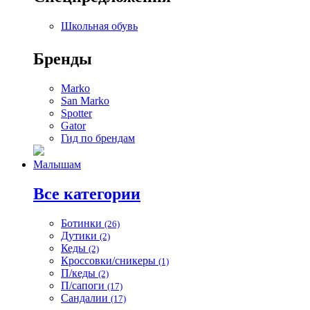
Школьная обувь
Бренды
Marko
San Marko
Spotter
Gator
Гид по брендам
Малышам
Все категории
Ботинки
(26)
Дутики
(2)
Кеды
(2)
Кроссовки/сникеры
(1)
П/кеды
(2)
П/сапоги
(17)
Сандалии
(17)