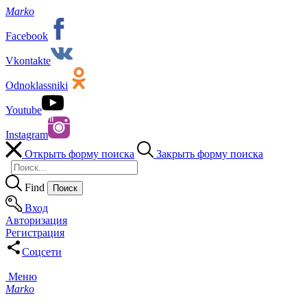
Marko
Facebook
Vkontakte
Odnoklassniki
Youtube
Instagram
Открыть форму поиска
Закрыть форму поиска
Find
Вход
Авторизация
Регистрация
Соцсети
Меню
Marko