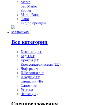
Marko
San Marko
Spotter
Marko Boots
Gator
Гид по брендам
Мальчикам
Все категории
Ботинки
(151)
Кеды
(94)
Кроксы
(14)
Кроссовки/сникеры
(222)
Лоферы
(2)
П/ботинки
(97)
П/кеды
(112)
Сандалии
(49)
Сапоги
(9)
Угги
(4)
Чешки
(16)
Спецпредложения