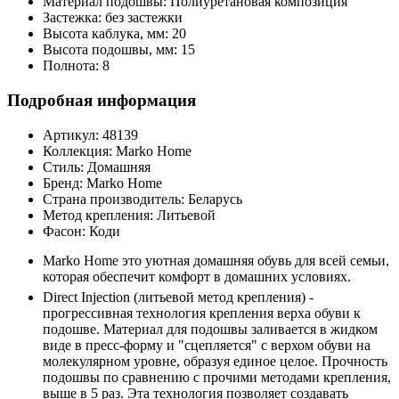
Материал подошвы:
Полиуретановая композиция
Застежка:
без застежки
Высота каблука, мм:
20
Высота подошвы, мм:
15
Полнота:
8
Подробная информация
Артикул:
48139
Коллекция:
Marko Home
Стиль:
Домашняя
Бренд:
Marko Home
Страна производитель:
Беларусь
Метод крепления:
Литьевой
Фасон:
Коди
Marko Home это уютная домашняя обувь для всей семьи,
которая обеспечит комфорт в домашних условиях.
Direct Injection (литьевой метод крепления) -
прогрессивная технология крепления верха обуви к
подошве. Материал для подошвы заливается в жидком
виде в пресс-форму и "сцепляется" с верхом обуви на
молекулярном уровне, образуя единое целое. Прочность
подошвы по сравнению с прочими методами крепления,
выше в 5 раз. Эта технология позволяет создавать