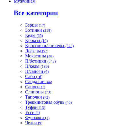
Мужчинам
Все категории
Берцы
(17)
Ботинки
(318)
Кеды
(65)
Кроксы
(10)
Кроссовки/сникеры
(323)
Лоферы
(57)
Мокасины
(38)
П/ботинки
(543)
П/кеды
(189)
П/сапоги
(6)
Сабо
(16)
Сандалии
(44)
Сапоги
(7)
Слипоны
(73)
Тапочки
(72)
Треккинговая обувь
(46)
Туфли
(13)
Угги
(1)
Футзалки
(1)
Челси
(9)