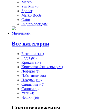
Marko
San Marko
Spotter
Marko Boots
Gator
Гид по брендам
Мальчикам
Все категории
Ботинки
(151)
Кеды
(94)
Кроксы
(14)
Кроссовки/сникеры
(221)
Лоферы
(2)
П/ботинки
(96)
П/кеды
(113)
Сандалии
(49)
Сапоги
(9)
Угги
(4)
Чешки
(16)
Спецпредложения