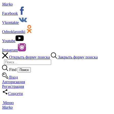
Marko
Facebook
Vkontakte
Odnoklassniki
Youtube
Instagram
Открыть форму поиска
Закрыть форму поиска
Find
Вход
Авторизация
Регистрация
Соцсети
Меню
Marko