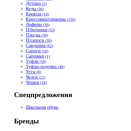
Дутики
(2)
Кеды
(36)
Кроксы
(14)
Кроссовки/сникеры
(150)
Лоферы
(30)
П/ботинки
(53)
П/кеды
(38)
П/сапоги
(39)
Сандалии
(62)
Сапоги
(16)
Сапожки
(1)
Туфли
(58)
Туфли-лодочки
(48)
Угги
(8)
Челси
(21)
Чешки
(16)
Спецпредложения
Школьная обувь
Бренды