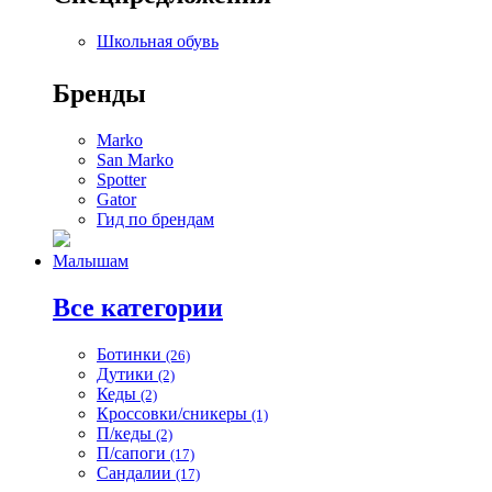
Школьная обувь
Бренды
Marko
San Marko
Spotter
Gator
Гид по брендам
Малышам
Все категории
Ботинки
(26)
Дутики
(2)
Кеды
(2)
Кроссовки/сникеры
(1)
П/кеды
(2)
П/сапоги
(17)
Сандалии
(17)