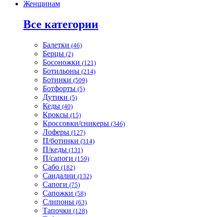
Женщинам
Все категории
Балетки
(46)
Берцы
(2)
Босоножки
(121)
Ботильоны
(214)
Ботинки
(509)
Ботфорты
(5)
Дутики
(5)
Кеды
(40)
Кроксы
(15)
Кроссовки/сникеры
(346)
Лоферы
(127)
П/ботинки
(314)
П/кеды
(131)
П/сапоги
(159)
Сабо
(182)
Сандалии
(132)
Сапоги
(75)
Сапожки
(58)
Слипоны
(63)
Тапочки
(128)