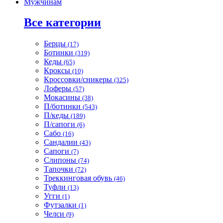
Мужчинам
Все категории
Берцы
(17)
Ботинки
(319)
Кеды
(65)
Кроксы
(10)
Кроссовки/сникеры
(325)
Лоферы
(57)
Мокасины
(38)
П/ботинки
(543)
П/кеды
(189)
П/сапоги
(6)
Сабо
(16)
Сандалии
(43)
Сапоги
(7)
Слипоны
(74)
Тапочки
(72)
Треккинговая обувь
(46)
Туфли
(13)
Угги
(1)
Футзалки
(1)
Челси
(9)