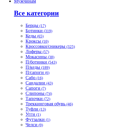
Мужчинам
Все категории
Берцы
(17)
Ботинки
(319)
Кеды
(65)
Кроксы
(10)
Кроссовки/сникеры
(325)
Лоферы
(57)
Мокасины
(38)
П/ботинки
(543)
П/кеды
(189)
П/сапоги
(6)
Сабо
(16)
Сандалии
(43)
Сапоги
(7)
Слипоны
(74)
Тапочки
(72)
Треккинговая обувь
(46)
Туфли
(13)
Угги
(1)
Футзалки
(1)
Челси
(9)