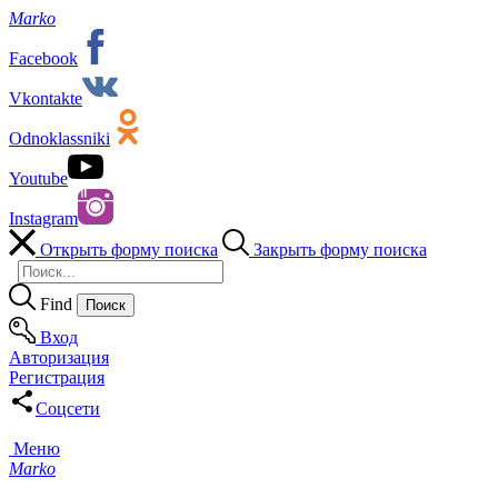
Marko
Facebook
Vkontakte
Odnoklassniki
Youtube
Instagram
Открыть форму поиска
Закрыть форму поиска
Find
Вход
Авторизация
Регистрация
Соцсети
Меню
Marko