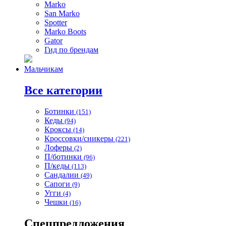
Marko
San Marko
Spotter
Marko Boots
Gator
Гид по брендам
Мальчикам
Все категории
Ботинки
(151)
Кеды
(94)
Кроксы
(14)
Кроссовки/сникеры
(221)
Лоферы
(2)
П/ботинки
(96)
П/кеды
(113)
Сандалии
(49)
Сапоги
(9)
Угги
(4)
Чешки
(16)
Спецпредложения