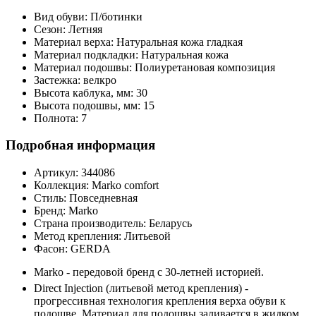
Вид обуви:
П/ботинки
Сезон:
Летняя
Материал верха:
Натуральная кожа гладкая
Материал подкладки:
Натуральная кожа
Материал подошвы:
Полиуретановая композиция
Застежка:
велкро
Высота каблука, мм:
30
Высота подошвы, мм:
15
Полнота:
7
Подробная информация
Артикул:
344086
Коллекция:
Marko comfort
Стиль:
Повседневная
Бренд:
Marko
Страна производитель:
Беларусь
Метод крепления:
Литьевой
Фасон:
GERDA
Marko - передовой бренд с 30-летней историей.
Direct Injection (литьевой метод крепления) -
прогрессивная технология крепления верха обуви к
подошве. Материал для подошвы заливается в жидком