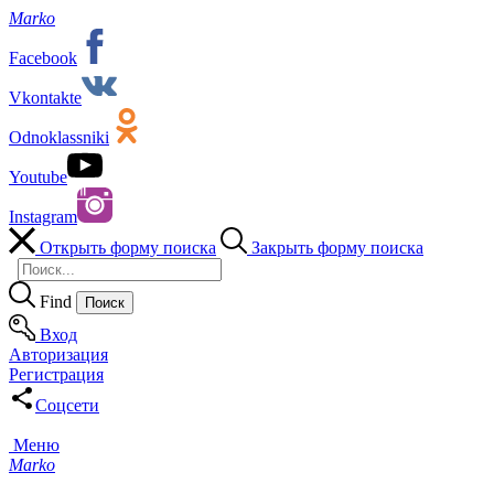
Marko
Facebook
Vkontakte
Odnoklassniki
Youtube
Instagram
Открыть форму поиска
Закрыть форму поиска
Find
Вход
Авторизация
Регистрация
Соцсети
Меню
Marko