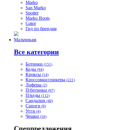
Marko
San Marko
Spotter
Marko Boots
Gator
Гид по брендам
Мальчикам
Все категории
Ботинки
(151)
Кеды
(94)
Кроксы
(14)
Кроссовки/сникеры
(221)
Лоферы
(2)
П/ботинки
(97)
П/кеды
(112)
Сандалии
(49)
Сапоги
(9)
Угги
(4)
Чешки
(16)
Спецпредложения