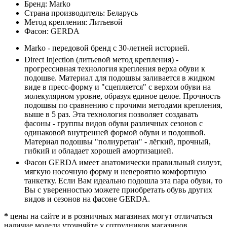
Бренд:
Marko
Страна производитель:
Беларусь
Метод крепления:
Литьевой
Фасон:
GERDA
Marko - передовой бренд с 30-летней историей.
Direct Injection (литьевой метод крепления) -
прогрессивная технология крепления верха обуви к
подошве. Материал для подошвы заливается в жидком
виде в пресс-форму и "сцепляется" с верхом обуви на
молекулярном уровне, образуя единое целое. Прочность
подошвы по сравнению с прочими методами крепления,
выше в 5 раз. Эта технология позволяет создавать
фасоны - группы видов обуви различных сезонов с
одинаковой внутренней формой обуви и подошвой.
Материал подошвы "полиуретан" - лёгкий, прочный,
гибкий и обладает хорошей амортизацией.
Фасон GERDA имеет анатомически правильный силуэт,
мягкую носочную форму и невероятно комфортную
танкетку. Если Вам идеально подошла эта пара обуви, то
Вы с уверенностью можете приобретать обувь других
видов и сезонов на фасоне GERDA.
*
цены на сайте и в розничных магазинах могут отличаться
наличие модели уточняйте у сотрудников магазинов