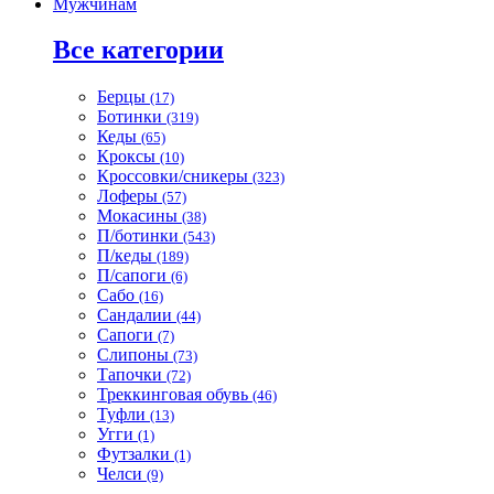
Мужчинам
Все категории
Берцы
(17)
Ботинки
(319)
Кеды
(65)
Кроксы
(10)
Кроссовки/сникеры
(323)
Лоферы
(57)
Мокасины
(38)
П/ботинки
(543)
П/кеды
(189)
П/сапоги
(6)
Сабо
(16)
Сандалии
(44)
Сапоги
(7)
Слипоны
(73)
Тапочки
(72)
Треккинговая обувь
(46)
Туфли
(13)
Угги
(1)
Футзалки
(1)
Челси
(9)