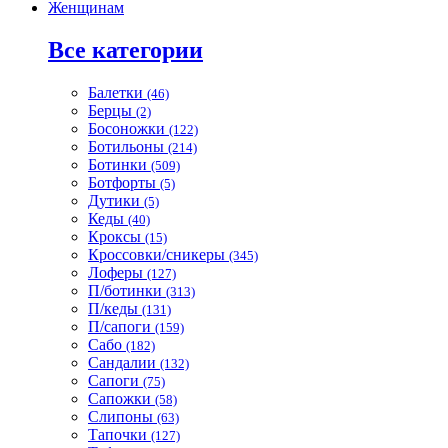
Женщинам
Все категории
Балетки
(46)
Берцы
(2)
Босоножки
(122)
Ботильоны
(214)
Ботинки
(509)
Ботфорты
(5)
Дутики
(5)
Кеды
(40)
Кроксы
(15)
Кроссовки/сникеры
(345)
Лоферы
(127)
П/ботинки
(313)
П/кеды
(131)
П/сапоги
(159)
Сабо
(182)
Сандалии
(132)
Сапоги
(75)
Сапожки
(58)
Слипоны
(63)
Тапочки
(127)