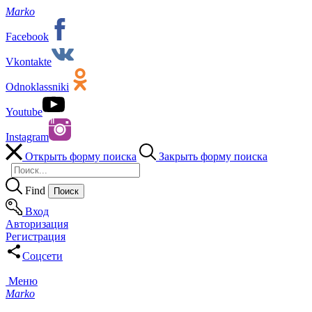
Marko
Facebook
Vkontakte
Odnoklassniki
Youtube
Instagram
Открыть форму поиска
Закрыть форму поиска
Find
Вход
Авторизация
Регистрация
Соцсети
Меню
Marko