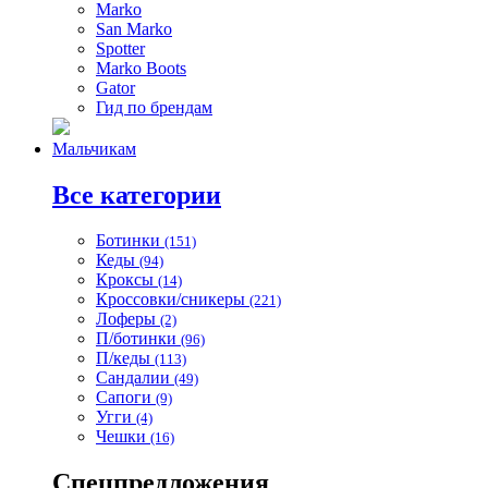
Marko
San Marko
Spotter
Marko Boots
Gator
Гид по брендам
Мальчикам
Все категории
Ботинки
(151)
Кеды
(94)
Кроксы
(14)
Кроссовки/сникеры
(221)
Лоферы
(2)
П/ботинки
(96)
П/кеды
(113)
Сандалии
(49)
Сапоги
(9)
Угги
(4)
Чешки
(16)
Спецпредложения