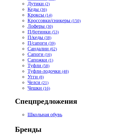
Дутики
(2)
Кеды
(36)
Кроксы
(14)
Кроссовки/сникеры
(150)
Лоферы
(30)
П/ботинки
(53)
П/кеды
(38)
П/сапоги
(39)
Сандалии
(62)
Сапоги
(16)
Сапожки
(1)
Туфли
(58)
Туфли-лодочки
(48)
Угги
(8)
Челси
(21)
Чешки
(16)
Спецпредложения
Школьная обувь
Бренды