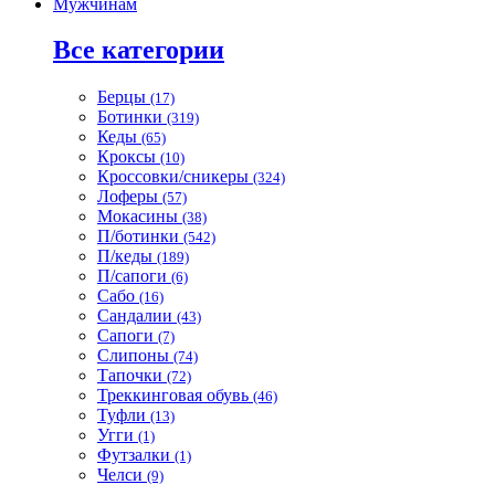
Мужчинам
Все категории
Берцы
(17)
Ботинки
(319)
Кеды
(65)
Кроксы
(10)
Кроссовки/сникеры
(324)
Лоферы
(57)
Мокасины
(38)
П/ботинки
(542)
П/кеды
(189)
П/сапоги
(6)
Сабо
(16)
Сандалии
(43)
Сапоги
(7)
Слипоны
(74)
Тапочки
(72)
Треккинговая обувь
(46)
Туфли
(13)
Угги
(1)
Футзалки
(1)
Челси
(9)