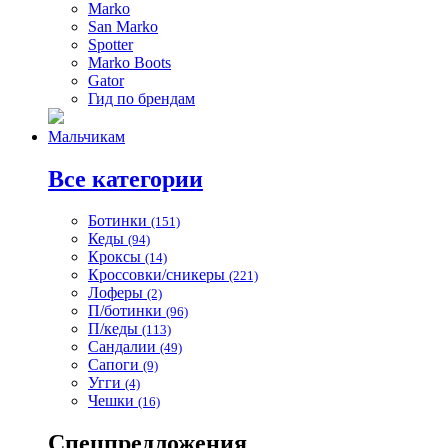
Marko
San Marko
Spotter
Marko Boots
Gator
Гид по брендам
Мальчикам
Все категории
Ботинки
(151)
Кеды
(94)
Кроксы
(14)
Кроссовки/сникеры
(221)
Лоферы
(2)
П/ботинки
(96)
П/кеды
(113)
Сандалии
(49)
Сапоги
(9)
Угги
(4)
Чешки
(16)
Спецпредложения