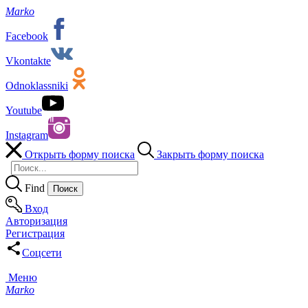
Marko
Facebook
Vkontakte
Odnoklassniki
Youtube
Instagram
Открыть форму поиска
Закрыть форму поиска
Find
Вход
Авторизация
Регистрация
Соцсети
Меню
Marko