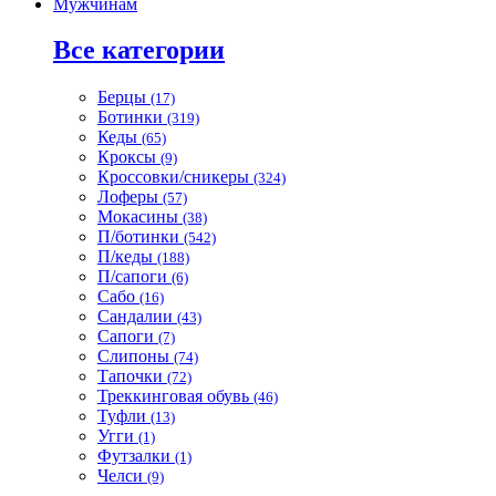
Мужчинам
Все категории
Берцы
(17)
Ботинки
(319)
Кеды
(65)
Кроксы
(9)
Кроссовки/сникеры
(324)
Лоферы
(57)
Мокасины
(38)
П/ботинки
(542)
П/кеды
(188)
П/сапоги
(6)
Сабо
(16)
Сандалии
(43)
Сапоги
(7)
Слипоны
(74)
Тапочки
(72)
Треккинговая обувь
(46)
Туфли
(13)
Угги
(1)
Футзалки
(1)
Челси
(9)