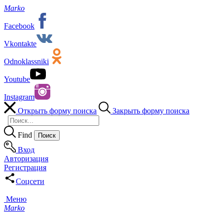
Marko
Facebook
Vkontakte
Odnoklassniki
Youtube
Instagram
Открыть форму поиска
Закрыть форму поиска
Find
Вход
Авторизация
Регистрация
Соцсети
Меню
Marko