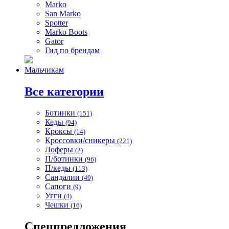
Marko
San Marko
Spotter
Marko Boots
Gator
Гид по брендам
Мальчикам
Все категории
Ботинки
(151)
Кеды
(94)
Кроксы
(14)
Кроссовки/сникеры
(221)
Лоферы
(2)
П/ботинки
(96)
П/кеды
(113)
Сандалии
(49)
Сапоги
(9)
Угги
(4)
Чешки
(16)
Спецпредложения