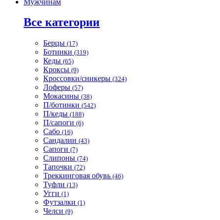
Мужчинам
Все категории
Берцы
(17)
Ботинки
(319)
Кеды
(65)
Кроксы
(9)
Кроссовки/сникеры
(324)
Лоферы
(57)
Мокасины
(38)
П/ботинки
(542)
П/кеды
(188)
П/сапоги
(6)
Сабо
(16)
Сандалии
(43)
Сапоги
(7)
Слипоны
(74)
Тапочки
(72)
Треккинговая обувь
(46)
Туфли
(13)
Угги
(1)
Футзалки
(1)
Челси
(9)