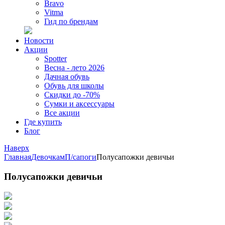
Bravo
Vitma
Гид по брендам
Новости
Акции
Spotter
Весна - лето 2026
Дачная обувь
Обувь для школы
Скидки до -70%
Сумки и аксессуары
Все акции
Где купить
Блог
Наверх
Главная
Девочкам
П/сапоги
Полусапожки девичьи
Полусапожки девичьи