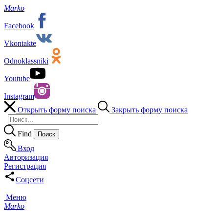
Marko
Facebook
Vkontakte
Odnoklassniki
Youtube
Instagram
Открыть форму поиска
Закрыть форму поиска
Find
Вход
Авторизация
Регистрация
Соцсети
Меню
Marko