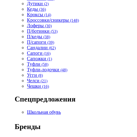
Дутики
(2)
Кеды
(36)
Кроксы
(14)
Кроссовки/сникеры
(148)
Лоферы
(30)
П/ботинки
(53)
П/кеды
(38)
П/сапоги
(39)
Сандалии
(62)
Сапоги
(16)
Сапожки
(1)
Туфли
(58)
Туфли-лодочки
(48)
Угги
(8)
Челси
(21)
Чешки
(16)
Спецпредложения
Школьная обувь
Бренды