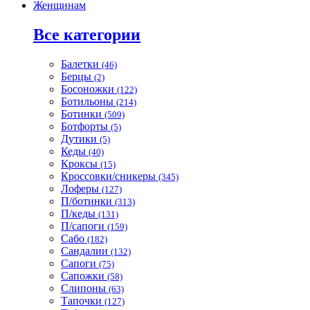
Женщинам
Все категории
Балетки
(46)
Берцы
(2)
Босоножки
(122)
Ботильоны
(214)
Ботинки
(509)
Ботфорты
(5)
Дутики
(5)
Кеды
(40)
Кроксы
(15)
Кроссовки/сникеры
(345)
Лоферы
(127)
П/ботинки
(313)
П/кеды
(131)
П/сапоги
(159)
Сабо
(182)
Сандалии
(132)
Сапоги
(75)
Сапожки
(58)
Слипоны
(63)
Тапочки
(127)