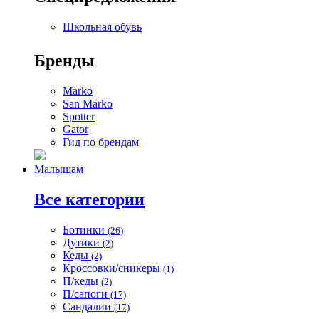
Школьная обувь
Бренды
Marko
San Marko
Spotter
Gator
Гид по брендам
Малышам
Все категории
Ботинки
(26)
Дутики
(2)
Кеды
(2)
Кроссовки/сникеры
(1)
П/кеды
(2)
П/сапоги
(17)
Сандалии
(17)