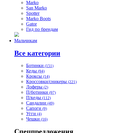
Marko
San Marko
Spotter
Marko Boots
Gator
Гид по брендам
Мальчикам
Все категории
Ботинки
(151)
Кеды
(94)
Кроксы
(14)
Кроссовки/сникеры
(221)
Лоферы
(2)
П/ботинки
(97)
П/кеды
(112)
Сандалии
(49)
Сапоги
(9)
Угги
(4)
Чешки
(16)
Спецпредложения