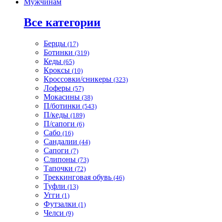
Мужчинам
Все категории
Берцы
(17)
Ботинки
(319)
Кеды
(65)
Кроксы
(10)
Кроссовки/сникеры
(323)
Лоферы
(57)
Мокасины
(38)
П/ботинки
(543)
П/кеды
(189)
П/сапоги
(6)
Сабо
(16)
Сандалии
(44)
Сапоги
(7)
Слипоны
(73)
Тапочки
(72)
Треккинговая обувь
(46)
Туфли
(13)
Угги
(1)
Футзалки
(1)
Челси
(9)