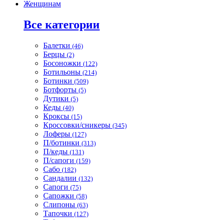
Женщинам
Все категории
Балетки
(46)
Берцы
(2)
Босоножки
(122)
Ботильоны
(214)
Ботинки
(509)
Ботфорты
(5)
Дутики
(5)
Кеды
(40)
Кроксы
(15)
Кроссовки/сникеры
(345)
Лоферы
(127)
П/ботинки
(313)
П/кеды
(131)
П/сапоги
(159)
Сабо
(182)
Сандалии
(132)
Сапоги
(75)
Сапожки
(58)
Слипоны
(63)
Тапочки
(127)