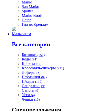
Marko
San Marko
Spotter
Marko Boots
Gator
Гид по брендам
Мальчикам
Все категории
Ботинки
(151)
Кеды
(94)
Кроксы
(14)
Кроссовки/сникеры
(221)
Лоферы
(2)
П/ботинки
(97)
П/кеды
(112)
Сандалии
(49)
Сапоги
(9)
Угги
(4)
Чешки
(16)
Спецпредложения