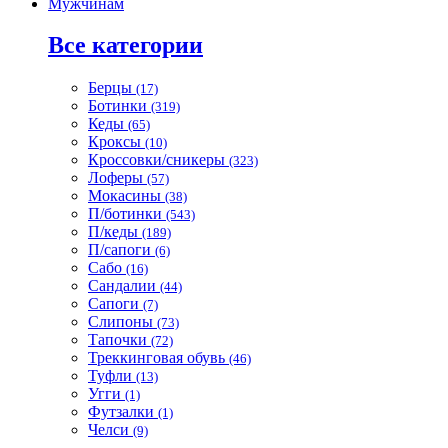
Мужчинам
Все категории
Берцы
(17)
Ботинки
(319)
Кеды
(65)
Кроксы
(10)
Кроссовки/сникеры
(323)
Лоферы
(57)
Мокасины
(38)
П/ботинки
(543)
П/кеды
(189)
П/сапоги
(6)
Сабо
(16)
Сандалии
(44)
Сапоги
(7)
Слипоны
(73)
Тапочки
(72)
Треккинговая обувь
(46)
Туфли
(13)
Угги
(1)
Футзалки
(1)
Челси
(9)