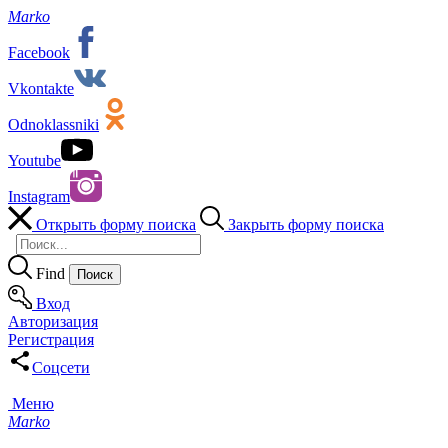
Marko
Facebook
Vkontakte
Odnoklassniki
Youtube
Instagram
Открыть форму поиска
Закрыть форму поиска
Find
Вход
Авторизация
Регистрация
Соцсети
Меню
Marko