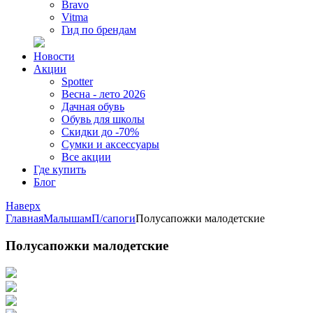
Bravo
Vitma
Гид по брендам
Новости
Акции
Spotter
Весна - лето 2026
Дачная обувь
Обувь для школы
Скидки до -70%
Сумки и аксессуары
Все акции
Где купить
Блог
Наверх
Главная
Малышам
П/сапоги
Полусапожки малодетские
Полусапожки малодетские