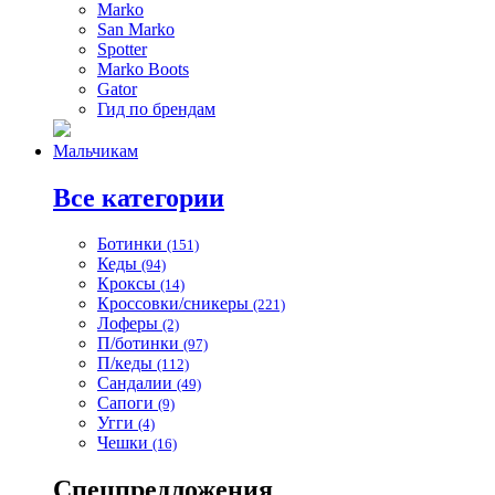
Marko
San Marko
Spotter
Marko Boots
Gator
Гид по брендам
Мальчикам
Все категории
Ботинки
(151)
Кеды
(94)
Кроксы
(14)
Кроссовки/сникеры
(221)
Лоферы
(2)
П/ботинки
(97)
П/кеды
(112)
Сандалии
(49)
Сапоги
(9)
Угги
(4)
Чешки
(16)
Спецпредложения