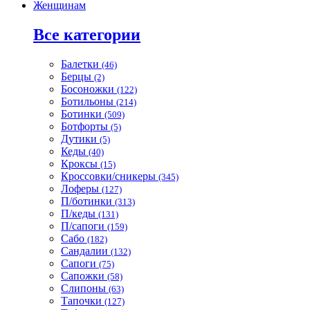
Женщинам
Все категории
Балетки
(46)
Берцы
(2)
Босоножки
(122)
Ботильоны
(214)
Ботинки
(509)
Ботфорты
(5)
Дутики
(5)
Кеды
(40)
Кроксы
(15)
Кроссовки/сникеры
(345)
Лоферы
(127)
П/ботинки
(313)
П/кеды
(131)
П/сапоги
(159)
Сабо
(182)
Сандалии
(132)
Сапоги
(75)
Сапожки
(58)
Слипоны
(63)
Тапочки
(127)