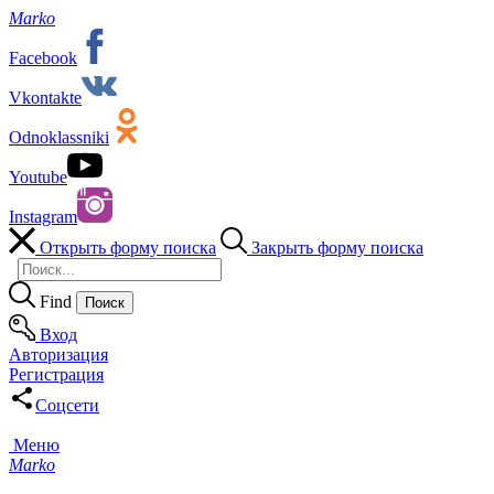
Marko
Facebook
Vkontakte
Odnoklassniki
Youtube
Instagram
Открыть форму поиска
Закрыть форму поиска
Find
Вход
Авторизация
Регистрация
Соцсети
Меню
Marko