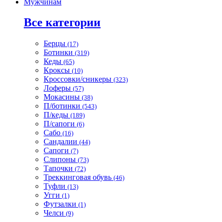
Мужчинам
Все категории
Берцы
(17)
Ботинки
(319)
Кеды
(65)
Кроксы
(10)
Кроссовки/сникеры
(323)
Лоферы
(57)
Мокасины
(38)
П/ботинки
(543)
П/кеды
(189)
П/сапоги
(6)
Сабо
(16)
Сандалии
(44)
Сапоги
(7)
Слипоны
(73)
Тапочки
(72)
Треккинговая обувь
(46)
Туфли
(13)
Угги
(1)
Футзалки
(1)
Челси
(9)