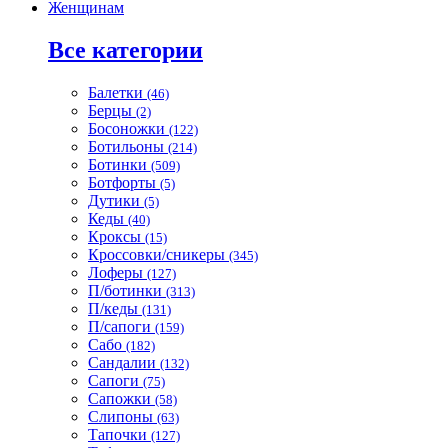
Женщинам
Все категории
Балетки
(46)
Берцы
(2)
Босоножки
(122)
Ботильоны
(214)
Ботинки
(509)
Ботфорты
(5)
Дутики
(5)
Кеды
(40)
Кроксы
(15)
Кроссовки/сникеры
(345)
Лоферы
(127)
П/ботинки
(313)
П/кеды
(131)
П/сапоги
(159)
Сабо
(182)
Сандалии
(132)
Сапоги
(75)
Сапожки
(58)
Слипоны
(63)
Тапочки
(127)