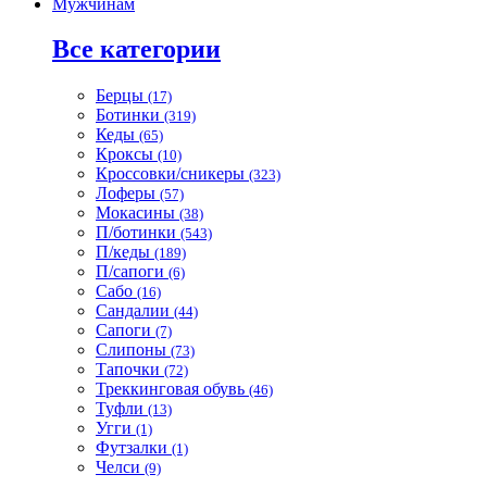
Мужчинам
Все категории
Берцы
(17)
Ботинки
(319)
Кеды
(65)
Кроксы
(10)
Кроссовки/сникеры
(323)
Лоферы
(57)
Мокасины
(38)
П/ботинки
(543)
П/кеды
(189)
П/сапоги
(6)
Сабо
(16)
Сандалии
(44)
Сапоги
(7)
Слипоны
(73)
Тапочки
(72)
Треккинговая обувь
(46)
Туфли
(13)
Угги
(1)
Футзалки
(1)
Челси
(9)