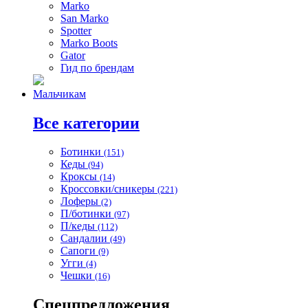
Marko
San Marko
Spotter
Marko Boots
Gator
Гид по брендам
Мальчикам
Все категории
Ботинки
(151)
Кеды
(94)
Кроксы
(14)
Кроссовки/сникеры
(221)
Лоферы
(2)
П/ботинки
(97)
П/кеды
(112)
Сандалии
(49)
Сапоги
(9)
Угги
(4)
Чешки
(16)
Спецпредложения