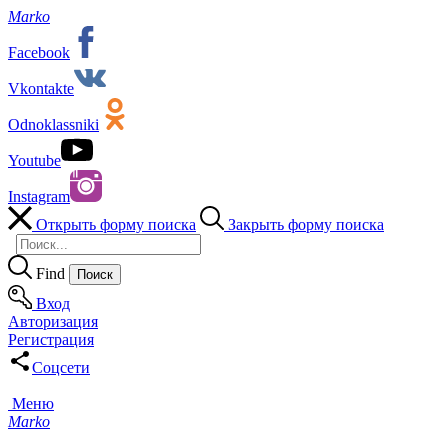
Marko
Facebook
Vkontakte
Odnoklassniki
Youtube
Instagram
Открыть форму поиска
Закрыть форму поиска
Find
Вход
Авторизация
Регистрация
Соцсети
Меню
Marko