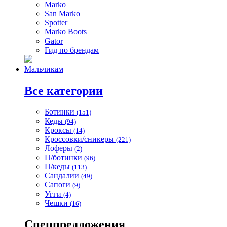
Marko
San Marko
Spotter
Marko Boots
Gator
Гид по брендам
Мальчикам
Все категории
Ботинки
(151)
Кеды
(94)
Кроксы
(14)
Кроссовки/сникеры
(221)
Лоферы
(2)
П/ботинки
(96)
П/кеды
(113)
Сандалии
(49)
Сапоги
(9)
Угги
(4)
Чешки
(16)
Спецпредложения