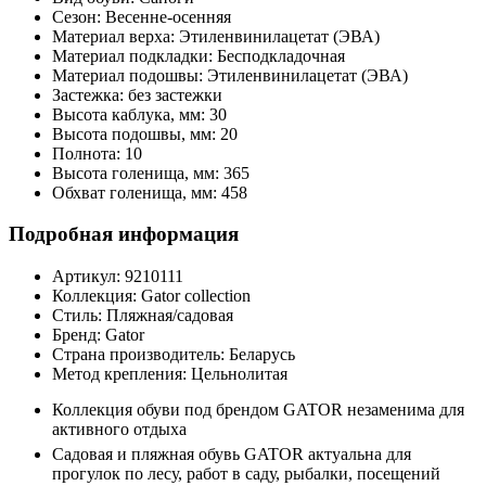
Сезон:
Весенне-осенняя
Материал верха:
Этиленвинилацетат (ЭВА)
Материал подкладки:
Бесподкладочная
Материал подошвы:
Этиленвинилацетат (ЭВА)
Застежка:
без застежки
Высота каблука, мм:
30
Высота подошвы, мм:
20
Полнота:
10
Высота голенища, мм:
365
Обхват голенища, мм:
458
Подробная информация
Артикул:
9210111
Коллекция:
Gator collection
Стиль:
Пляжная/садовая
Бренд:
Gator
Страна производитель:
Беларусь
Метод крепления:
Цельнолитая
Коллекция обуви под брендом GATOR незаменима для
активного отдыха
Садовая и пляжная обувь GATOR актуальна для
прогулок по лесу, работ в саду, рыбалки, посещений