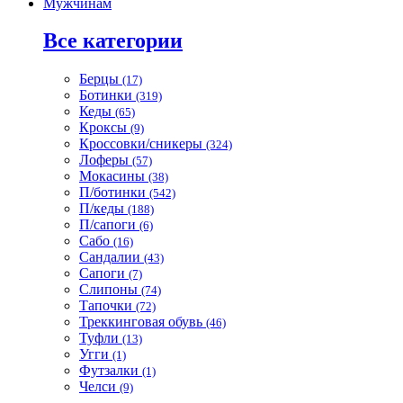
Мужчинам
Все категории
Берцы
(17)
Ботинки
(319)
Кеды
(65)
Кроксы
(9)
Кроссовки/сникеры
(324)
Лоферы
(57)
Мокасины
(38)
П/ботинки
(542)
П/кеды
(188)
П/сапоги
(6)
Сабо
(16)
Сандалии
(43)
Сапоги
(7)
Слипоны
(74)
Тапочки
(72)
Треккинговая обувь
(46)
Туфли
(13)
Угги
(1)
Футзалки
(1)
Челси
(9)