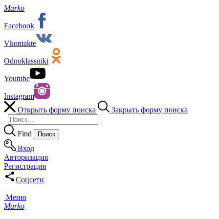
Marko
Facebook
Vkontakte
Odnoklassniki
Youtube
Instagram
Открыть форму поиска
Закрыть форму поиска
Find
Вход
Авторизация
Регистрация
Соцсети
Меню
Marko