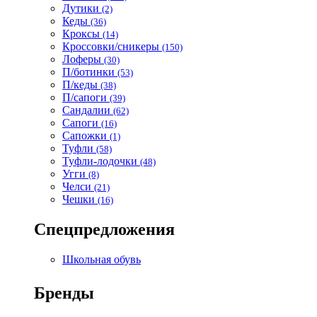
Дутики
(2)
Кеды
(36)
Кроксы
(14)
Кроссовки/сникеры
(150)
Лоферы
(30)
П/ботинки
(53)
П/кеды
(38)
П/сапоги
(39)
Сандалии
(62)
Сапоги
(16)
Сапожки
(1)
Туфли
(58)
Туфли-лодочки
(48)
Угги
(8)
Челси
(21)
Чешки
(16)
Спецпредложения
Школьная обувь
Бренды