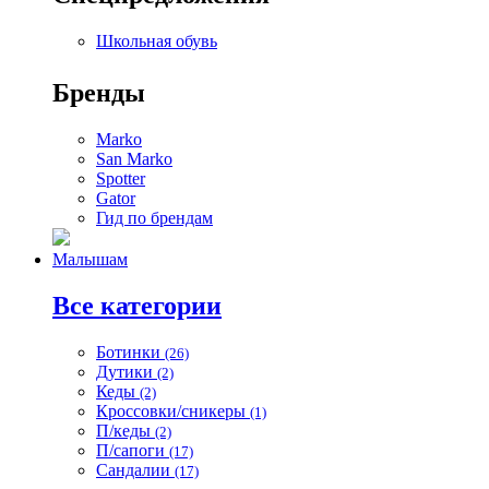
Школьная обувь
Бренды
Marko
San Marko
Spotter
Gator
Гид по брендам
Малышам
Все категории
Ботинки
(26)
Дутики
(2)
Кеды
(2)
Кроссовки/сникеры
(1)
П/кеды
(2)
П/сапоги
(17)
Сандалии
(17)