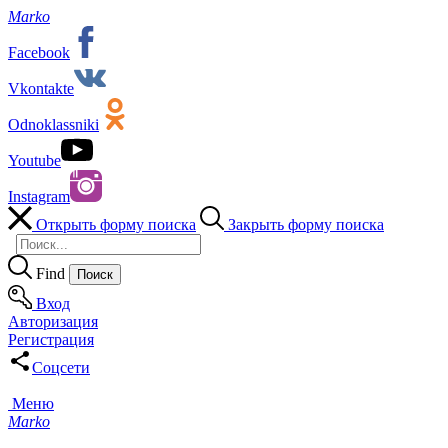
Marko
Facebook
Vkontakte
Odnoklassniki
Youtube
Instagram
Открыть форму поиска
Закрыть форму поиска
Find
Вход
Авторизация
Регистрация
Соцсети
Меню
Marko