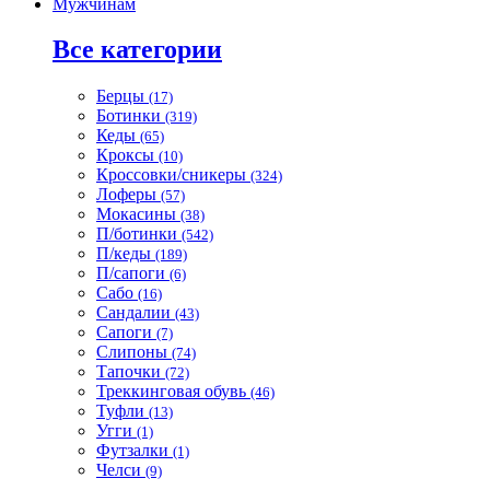
Мужчинам
Все категории
Берцы
(17)
Ботинки
(319)
Кеды
(65)
Кроксы
(10)
Кроссовки/сникеры
(324)
Лоферы
(57)
Мокасины
(38)
П/ботинки
(542)
П/кеды
(189)
П/сапоги
(6)
Сабо
(16)
Сандалии
(43)
Сапоги
(7)
Слипоны
(74)
Тапочки
(72)
Треккинговая обувь
(46)
Туфли
(13)
Угги
(1)
Футзалки
(1)
Челси
(9)