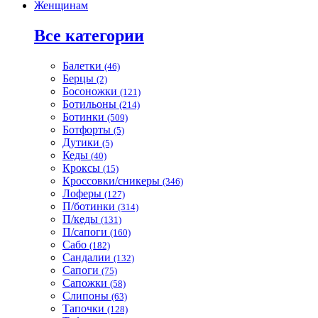
Женщинам
Все категории
Балетки
(46)
Берцы
(2)
Босоножки
(121)
Ботильоны
(214)
Ботинки
(509)
Ботфорты
(5)
Дутики
(5)
Кеды
(40)
Кроксы
(15)
Кроссовки/сникеры
(346)
Лоферы
(127)
П/ботинки
(314)
П/кеды
(131)
П/сапоги
(160)
Сабо
(182)
Сандалии
(132)
Сапоги
(75)
Сапожки
(58)
Слипоны
(63)
Тапочки
(128)