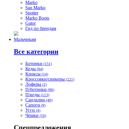
Marko
San Marko
Spotter
Marko Boots
Gator
Гид по брендам
Мальчикам
Все категории
Ботинки
(151)
Кеды
(94)
Кроксы
(14)
Кроссовки/сникеры
(221)
Лоферы
(2)
П/ботинки
(96)
П/кеды
(113)
Сандалии
(49)
Сапоги
(9)
Угги
(4)
Чешки
(16)
Спецпредложения