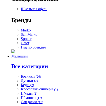
Школьная обувь
Бренды
Marko
San Marko
Spotter
Gator
Гид по брендам
Малышам
Все категории
Ботинки
(26)
Дутики
(2)
Кеды
(2)
Кроссовки/сникеры
(1)
П/кеды
(2)
П/сапоги
(17)
Сандалии
(17)