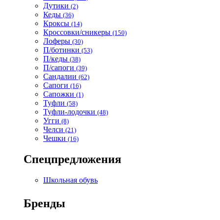
Дутики
(2)
Кеды
(36)
Кроксы
(14)
Кроссовки/сникеры
(150)
Лоферы
(30)
П/ботинки
(53)
П/кеды
(38)
П/сапоги
(39)
Сандалии
(62)
Сапоги
(16)
Сапожки
(1)
Туфли
(58)
Туфли-лодочки
(48)
Угги
(8)
Челси
(21)
Чешки
(16)
Спецпредложения
Школьная обувь
Бренды