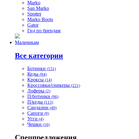
Marko
San Marko
Spotter
Marko Boots
Gator
Гид по брендам
Мальчикам
Все категории
Ботинки
(151)
Кеды
(94)
Кроксы
(14)
Кроссовки/сникеры
(221)
Лоферы
(2)
П/ботинки
(96)
П/кеды
(113)
Сандалии
(49)
Сапоги
(9)
Угги
(4)
Чешки
(16)
Спецпредложения