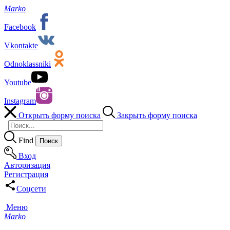
Marko
Facebook
Vkontakte
Odnoklassniki
Youtube
Instagram
Открыть форму поиска
Закрыть форму поиска
Find
Вход
Авторизация
Регистрация
Соцсети
Меню
Marko