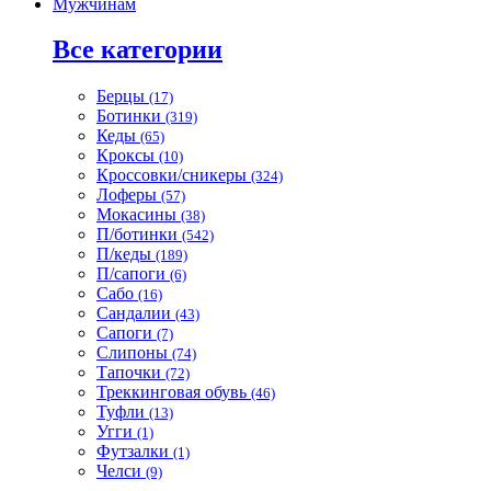
Мужчинам
Все категории
Берцы
(17)
Ботинки
(319)
Кеды
(65)
Кроксы
(10)
Кроссовки/сникеры
(324)
Лоферы
(57)
Мокасины
(38)
П/ботинки
(542)
П/кеды
(189)
П/сапоги
(6)
Сабо
(16)
Сандалии
(43)
Сапоги
(7)
Слипоны
(74)
Тапочки
(72)
Треккинговая обувь
(46)
Туфли
(13)
Угги
(1)
Футзалки
(1)
Челси
(9)