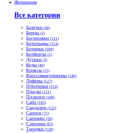
Женщинам
Все категории
Балетки
(46)
Берцы
(2)
Босоножки
(121)
Ботильоны
(214)
Ботинки
(509)
Ботфорты
(5)
Дутики
(5)
Кеды
(40)
Кроксы
(15)
Кроссовки/сникеры
(346)
Лоферы
(127)
П/ботинки
(314)
П/кеды
(131)
П/сапоги
(160)
Сабо
(182)
Сандалии
(132)
Сапоги
(75)
Сапожки
(58)
Слипоны
(63)
Тапочки
(128)