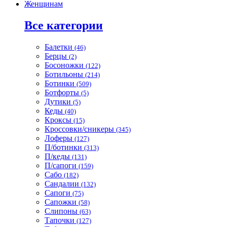
Женщинам
Все категории
Балетки
(46)
Берцы
(2)
Босоножки
(122)
Ботильоны
(214)
Ботинки
(509)
Ботфорты
(5)
Дутики
(5)
Кеды
(40)
Кроксы
(15)
Кроссовки/сникеры
(345)
Лоферы
(127)
П/ботинки
(313)
П/кеды
(131)
П/сапоги
(159)
Сабо
(182)
Сандалии
(132)
Сапоги
(75)
Сапожки
(58)
Слипоны
(63)
Тапочки
(127)