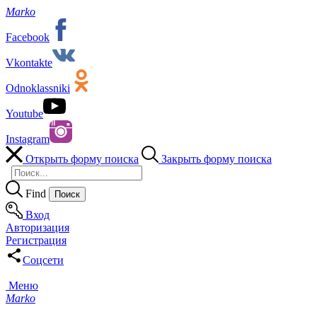
Marko
Facebook
Vkontakte
Odnoklassniki
Youtube
Instagram
Открыть форму поиска
Закрыть форму поиска
Find
Вход
Авторизация
Регистрация
Соцсети
Меню
Marko