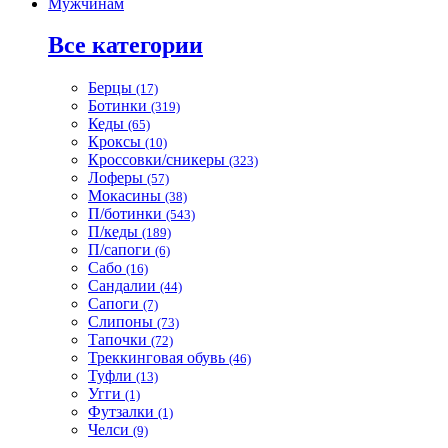
Мужчинам
Все категории
Берцы
(17)
Ботинки
(319)
Кеды
(65)
Кроксы
(10)
Кроссовки/сникеры
(323)
Лоферы
(57)
Мокасины
(38)
П/ботинки
(543)
П/кеды
(189)
П/сапоги
(6)
Сабо
(16)
Сандалии
(44)
Сапоги
(7)
Слипоны
(73)
Тапочки
(72)
Треккинговая обувь
(46)
Туфли
(13)
Угги
(1)
Футзалки
(1)
Челси
(9)