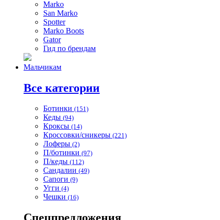
Marko
San Marko
Spotter
Marko Boots
Gator
Гид по брендам
Мальчикам
Все категории
Ботинки
(151)
Кеды
(94)
Кроксы
(14)
Кроссовки/сникеры
(221)
Лоферы
(2)
П/ботинки
(97)
П/кеды
(112)
Сандалии
(49)
Сапоги
(9)
Угги
(4)
Чешки
(16)
Спецпредложения