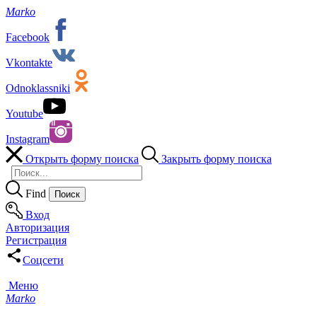
Marko
Facebook
Vkontakte
Odnoklassniki
Youtube
Instagram
Открыть форму поиска
Закрыть форму поиска
Find
Вход
Авторизация
Регистрация
Соцсети
Меню
Marko