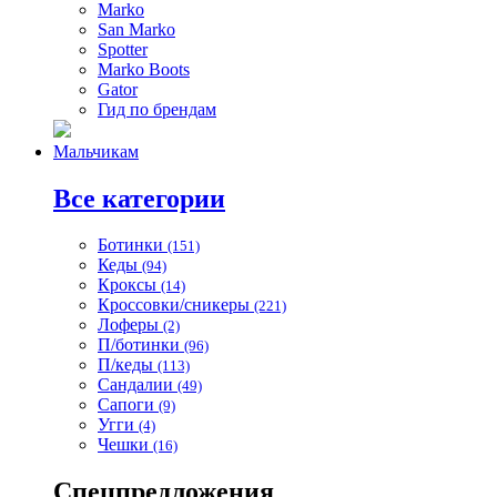
Marko
San Marko
Spotter
Marko Boots
Gator
Гид по брендам
Мальчикам
Все категории
Ботинки
(151)
Кеды
(94)
Кроксы
(14)
Кроссовки/сникеры
(221)
Лоферы
(2)
П/ботинки
(96)
П/кеды
(113)
Сандалии
(49)
Сапоги
(9)
Угги
(4)
Чешки
(16)
Спецпредложения