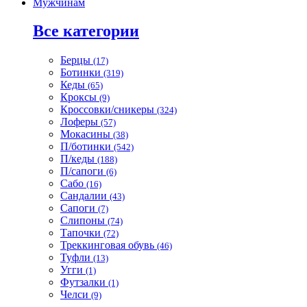
Мужчинам
Все категории
Берцы
(17)
Ботинки
(319)
Кеды
(65)
Кроксы
(9)
Кроссовки/сникеры
(324)
Лоферы
(57)
Мокасины
(38)
П/ботинки
(542)
П/кеды
(188)
П/сапоги
(6)
Сабо
(16)
Сандалии
(43)
Сапоги
(7)
Слипоны
(74)
Тапочки
(72)
Треккинговая обувь
(46)
Туфли
(13)
Угги
(1)
Футзалки
(1)
Челси
(9)