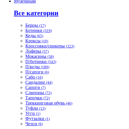
Мужчинам
Все категории
Берцы
(17)
Ботинки
(319)
Кеды
(65)
Кроксы
(10)
Кроссовки/сникеры
(323)
Лоферы
(57)
Мокасины
(38)
П/ботинки
(543)
П/кеды
(189)
П/сапоги
(6)
Сабо
(16)
Сандалии
(44)
Сапоги
(7)
Слипоны
(73)
Тапочки
(72)
Треккинговая обувь
(46)
Туфли
(13)
Угги
(1)
Футзалки
(1)
Челси
(9)