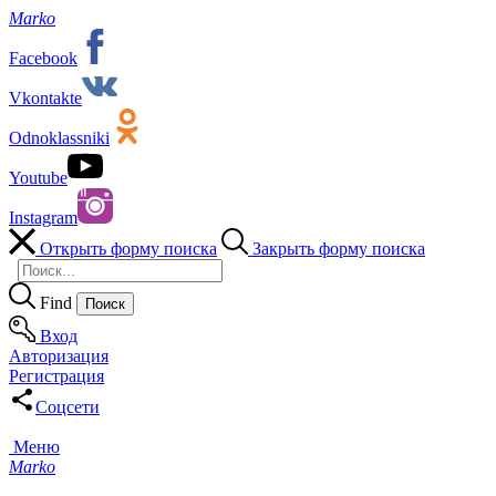
Marko
Facebook
Vkontakte
Odnoklassniki
Youtube
Instagram
Открыть форму поиска
Закрыть форму поиска
Find
Вход
Авторизация
Регистрация
Соцсети
Меню
Marko