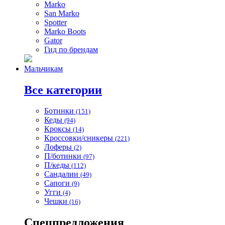
Marko
San Marko
Spotter
Marko Boots
Gator
Гид по брендам
Мальчикам
Все категории
Ботинки
(151)
Кеды
(94)
Кроксы
(14)
Кроссовки/сникеры
(221)
Лоферы
(2)
П/ботинки
(97)
П/кеды
(112)
Сандалии
(49)
Сапоги
(9)
Угги
(4)
Чешки
(16)
Спецпредложения