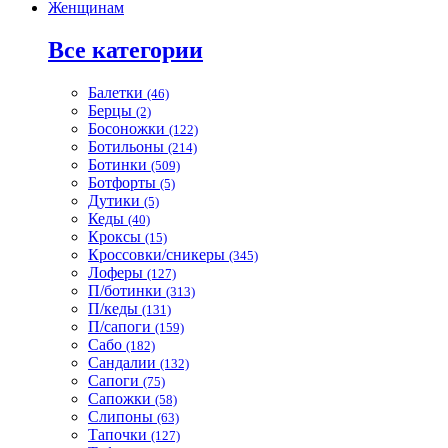
Женщинам
Все категории
Балетки
(46)
Берцы
(2)
Босоножки
(122)
Ботильоны
(214)
Ботинки
(509)
Ботфорты
(5)
Дутики
(5)
Кеды
(40)
Кроксы
(15)
Кроссовки/сникеры
(345)
Лоферы
(127)
П/ботинки
(313)
П/кеды
(131)
П/сапоги
(159)
Сабо
(182)
Сандалии
(132)
Сапоги
(75)
Сапожки
(58)
Слипоны
(63)
Тапочки
(127)