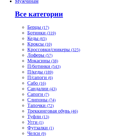
Мужчинам
Все категории
Берцы
(17)
Ботинки
(319)
Кеды
(65)
Кроксы
(10)
Кроссовки/сникеры
(325)
Лоферы
(57)
Мокасины
(38)
П/ботинки
(543)
П/кеды
(189)
П/сапоги
(6)
Сабо
(16)
Сандалии
(43)
Сапоги
(7)
Слипоны
(74)
Тапочки
(72)
Треккинговая обувь
(46)
Туфли
(13)
Угги
(1)
Футзалки
(1)
Челси
(9)