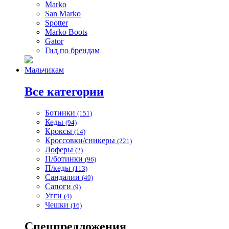
Marko
San Marko
Spotter
Marko Boots
Gator
Гид по брендам
Мальчикам
Все категории
Ботинки
(151)
Кеды
(94)
Кроксы
(14)
Кроссовки/сникеры
(221)
Лоферы
(2)
П/ботинки
(96)
П/кеды
(113)
Сандалии
(49)
Сапоги
(9)
Угги
(4)
Чешки
(16)
Спецпредложения