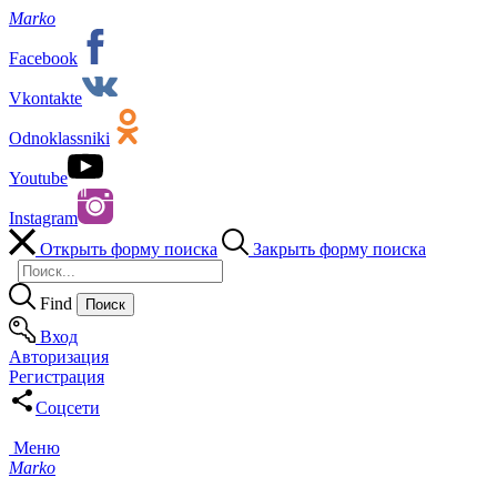
Marko
Facebook
Vkontakte
Odnoklassniki
Youtube
Instagram
Открыть форму поиска
Закрыть форму поиска
Find
Вход
Авторизация
Регистрация
Соцсети
Меню
Marko