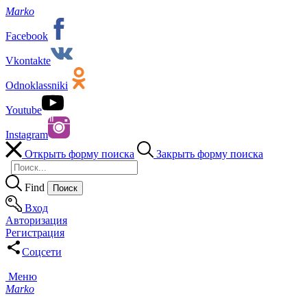
Marko
Facebook
Vkontakte
Odnoklassniki
Youtube
Instagram
Открыть форму поиска
Закрыть форму поиска
Find
Вход
Авторизация
Регистрация
Соцсети
Меню
Marko