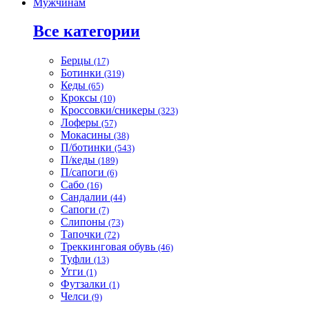
Мужчинам
Все категории
Берцы
(17)
Ботинки
(319)
Кеды
(65)
Кроксы
(10)
Кроссовки/сникеры
(323)
Лоферы
(57)
Мокасины
(38)
П/ботинки
(543)
П/кеды
(189)
П/сапоги
(6)
Сабо
(16)
Сандалии
(44)
Сапоги
(7)
Слипоны
(73)
Тапочки
(72)
Треккинговая обувь
(46)
Туфли
(13)
Угги
(1)
Футзалки
(1)
Челси
(9)