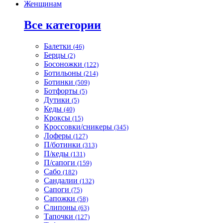
Женщинам
Все категории
Балетки
(46)
Берцы
(2)
Босоножки
(122)
Ботильоны
(214)
Ботинки
(509)
Ботфорты
(5)
Дутики
(5)
Кеды
(40)
Кроксы
(15)
Кроссовки/сникеры
(345)
Лоферы
(127)
П/ботинки
(313)
П/кеды
(131)
П/сапоги
(159)
Сабо
(182)
Сандалии
(132)
Сапоги
(75)
Сапожки
(58)
Слипоны
(63)
Тапочки
(127)