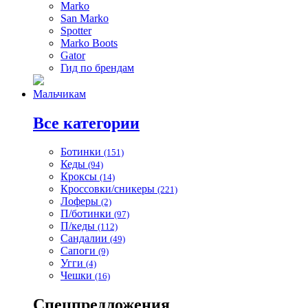
Marko
San Marko
Spotter
Marko Boots
Gator
Гид по брендам
Мальчикам
Все категории
Ботинки
(151)
Кеды
(94)
Кроксы
(14)
Кроссовки/сникеры
(221)
Лоферы
(2)
П/ботинки
(97)
П/кеды
(112)
Сандалии
(49)
Сапоги
(9)
Угги
(4)
Чешки
(16)
Спецпредложения