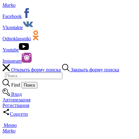
Marko
Facebook
Vkontakte
Odnoklassniki
Youtube
Instagram
Открыть форму поиска
Закрыть форму поиска
Find
Вход
Авторизация
Регистрация
Соцсети
Меню
Marko