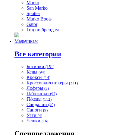
Marko
San Marko
Spotter
Marko Boots
Gator
Гид по брендам
Мальчикам
Все категории
Ботинки
(151)
Кеды
(94)
Кроксы
(14)
Кроссовки/сникеры
(221)
Лоферы
(2)
П/ботинки
(97)
П/кеды
(112)
Сандалии
(49)
Сапоги
(9)
Угги
(4)
Чешки
(16)
Спецпредложения