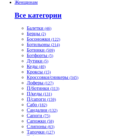
Женщинам
Все категории
Балетки
(46)
Берцы
(2)
Босоножки
(122)
Ботильоны
(214)
Ботинки
(509)
Ботфорты
(5)
Дутики
(5)
Кеды
(40)
Кроксы
(15)
Кроссовки/сникеры
(345)
Лоферы
(127)
П/ботинки
(313)
П/кеды
(131)
П/сапоги
(159)
Сабо
(182)
Сандалии
(132)
Сапоги
(75)
Сапожки
(58)
Слипоны
(63)
Тапочки
(127)