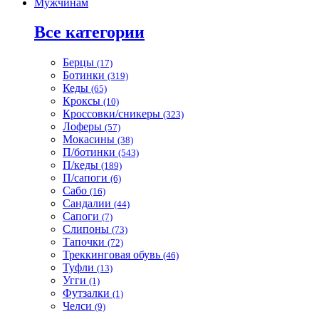
Мужчинам
Все категории
Берцы
(17)
Ботинки
(319)
Кеды
(65)
Кроксы
(10)
Кроссовки/сникеры
(323)
Лоферы
(57)
Мокасины
(38)
П/ботинки
(543)
П/кеды
(189)
П/сапоги
(6)
Сабо
(16)
Сандалии
(44)
Сапоги
(7)
Слипоны
(73)
Тапочки
(72)
Треккинговая обувь
(46)
Туфли
(13)
Угги
(1)
Футзалки
(1)
Челси
(9)