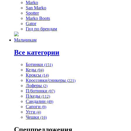
Marko
San Marko
Spotter
Marko Boots
Gator
Гид по брендам
Мальчикам
Все категории
Ботинки
(151)
Кеды
(94)
Кроксы
(14)
Кроссовки/сникеры
(221)
Лоферы
(2)
П/ботинки
(97)
П/кеды
(112)
Сандалии
(49)
Сапоги
(9)
Угги
(4)
Чешки
(16)
Спецпредложения