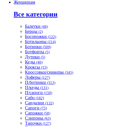
Женщинам
Все категории
Балетки
(46)
Берцы
(2)
Босоножки
(122)
Ботильоны
(214)
Ботинки
(509)
Ботфорты
(5)
Дутики
(5)
Кеды
(40)
Кроксы
(15)
Кроссовки/сникеры
(345)
Лоферы
(127)
П/ботинки
(313)
П/кеды
(131)
П/сапоги
(159)
Сабо
(182)
Сандалии
(132)
Сапоги
(75)
Сапожки
(58)
Слипоны
(63)
Тапочки
(127)