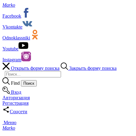
Marko
Facebook
Vkontakte
Odnoklassniki
Youtube
Instagram
Открыть форму поиска
Закрыть форму поиска
Find
Вход
Авторизация
Регистрация
Соцсети
Меню
Marko