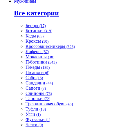
Мужчинам
Все категории
Берцы
(17)
Ботинки
(319)
Кеды
(65)
Кроксы
(10)
Кроссовки/сникеры
(323)
Лоферы
(57)
Мокасины
(38)
П/ботинки
(543)
П/кеды
(189)
П/сапоги
(6)
Сабо
(16)
Сандалии
(44)
Сапоги
(7)
Слипоны
(73)
Тапочки
(72)
Треккинговая обувь
(46)
Туфли
(13)
Угги
(1)
Футзалки
(1)
Челси
(9)