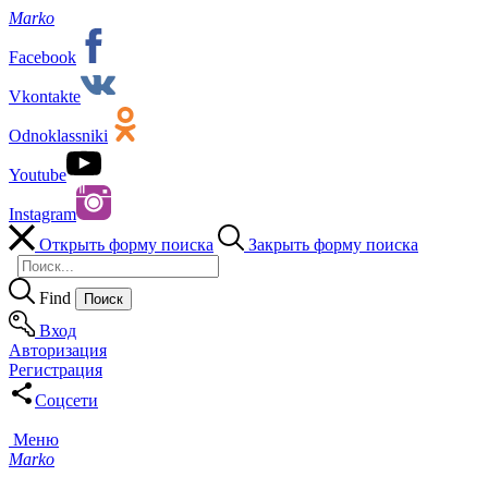
Marko
Facebook
Vkontakte
Odnoklassniki
Youtube
Instagram
Открыть форму поиска
Закрыть форму поиска
Find
Вход
Авторизация
Регистрация
Соцсети
Меню
Marko