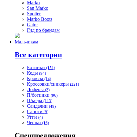
Marko
San Marko
Spotter
Marko Boots
Gator
Гид по брендам
Мальчикам
Все категории
Ботинки
(151)
Кеды
(94)
Кроксы
(14)
Кроссовки/сникеры
(221)
Лоферы
(2)
П/ботинки
(96)
П/кеды
(113)
Сандалии
(49)
Сапоги
(9)
Угги
(4)
Чешки
(16)
Спецпредложения