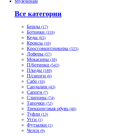
Мужчинам
Все категории
Берцы
(17)
Ботинки
(319)
Кеды
(65)
Кроксы
(10)
Кроссовки/сникеры
(325)
Лоферы
(57)
Мокасины
(38)
П/ботинки
(543)
П/кеды
(189)
П/сапоги
(6)
Сабо
(16)
Сандалии
(43)
Сапоги
(7)
Слипоны
(74)
Тапочки
(72)
Треккинговая обувь
(46)
Туфли
(13)
Угги
(1)
Футзалки
(1)
Челси
(9)