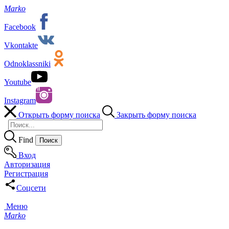
Marko
Facebook
Vkontakte
Odnoklassniki
Youtube
Instagram
Открыть форму поиска
Закрыть форму поиска
Find
Вход
Авторизация
Регистрация
Соцсети
Меню
Marko