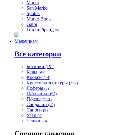
Marko
San Marko
Spotter
Marko Boots
Gator
Гид по брендам
Мальчикам
Все категории
Ботинки
(151)
Кеды
(94)
Кроксы
(14)
Кроссовки/сникеры
(222)
Лоферы
(2)
П/ботинки
(97)
П/кеды
(112)
Сандалии
(49)
Сапоги
(9)
Угги
(4)
Чешки
(16)
Спецпредложения