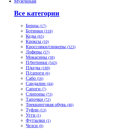
Мужчинам
Все категории
Берцы
(17)
Ботинки
(318)
Кеды
(65)
Кроксы
(10)
Кроссовки/сникеры
(323)
Лоферы
(57)
Мокасины
(38)
П/ботинки
(543)
П/кеды
(189)
П/сапоги
(6)
Сабо
(16)
Сандалии
(44)
Сапоги
(7)
Слипоны
(73)
Тапочки
(72)
Треккинговая обувь
(46)
Туфли
(13)
Угги
(1)
Футзалки
(1)
Челси
(9)