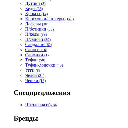
Дутики
(2)
Кеды
(36)
Кроксы
(14)
Кроссовки/сникеры
(148)
Лоферы
(30)
П/ботинки
(53)
П/кеды
(38)
П/сапоги
(39)
Сандалии
(62)
Сапоги
(16)
Сапожки
(1)
Туфли
(58)
Туфли-лодочки
(48)
Угги
(8)
Челси
(21)
Чешки
(16)
Спецпредложения
Школьная обувь
Бренды