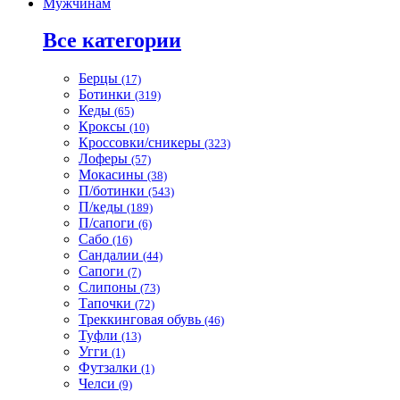
Мужчинам
Все категории
Берцы
(17)
Ботинки
(319)
Кеды
(65)
Кроксы
(10)
Кроссовки/сникеры
(323)
Лоферы
(57)
Мокасины
(38)
П/ботинки
(543)
П/кеды
(189)
П/сапоги
(6)
Сабо
(16)
Сандалии
(44)
Сапоги
(7)
Слипоны
(73)
Тапочки
(72)
Треккинговая обувь
(46)
Туфли
(13)
Угги
(1)
Футзалки
(1)
Челси
(9)