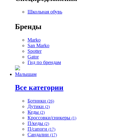
Школьная обувь
Бренды
Marko
San Marko
Spotter
Gator
Гид по брендам
Малышам
Все категории
Ботинки
(26)
Дутики
(2)
Кеды
(2)
Кроссовки/сникеры
(1)
П/кеды
(2)
П/сапоги
(17)
Сандалии
(17)