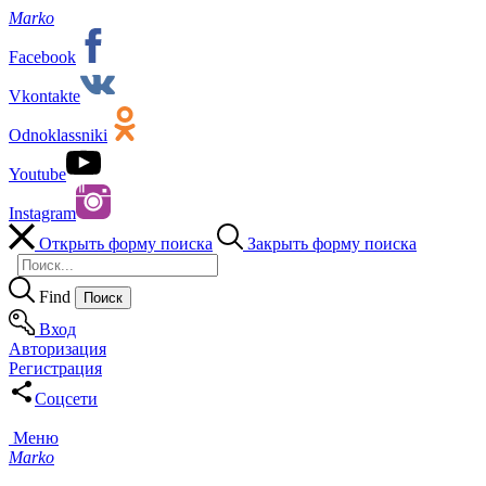
Marko
Facebook
Vkontakte
Odnoklassniki
Youtube
Instagram
Открыть форму поиска
Закрыть форму поиска
Find
Вход
Авторизация
Регистрация
Соцсети
Меню
Marko