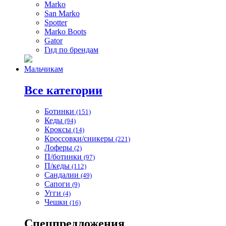
Marko
San Marko
Spotter
Marko Boots
Gator
Гид по брендам
Мальчикам
Все категории
Ботинки
(151)
Кеды
(94)
Кроксы
(14)
Кроссовки/сникеры
(221)
Лоферы
(2)
П/ботинки
(97)
П/кеды
(112)
Сандалии
(49)
Сапоги
(9)
Угги
(4)
Чешки
(16)
Спецпредложения