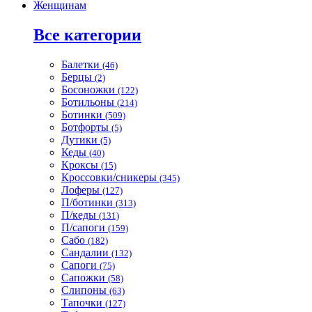
Женщинам
Все категории
Балетки
(46)
Берцы
(2)
Босоножки
(122)
Ботильоны
(214)
Ботинки
(509)
Ботфорты
(5)
Дутики
(5)
Кеды
(40)
Кроксы
(15)
Кроссовки/сникеры
(345)
Лоферы
(127)
П/ботинки
(313)
П/кеды
(131)
П/сапоги
(159)
Сабо
(182)
Сандалии
(132)
Сапоги
(75)
Сапожки
(58)
Слипоны
(63)
Тапочки
(127)