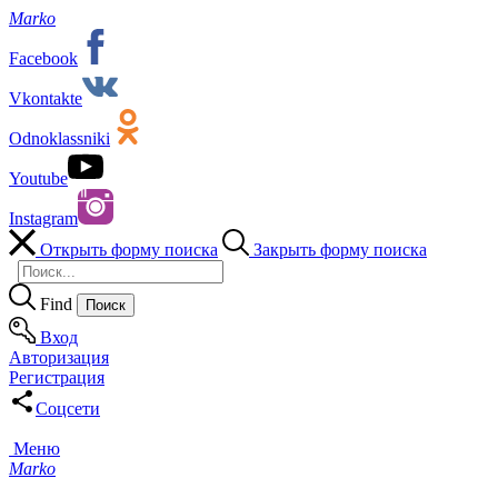
Marko
Facebook
Vkontakte
Odnoklassniki
Youtube
Instagram
Открыть форму поиска
Закрыть форму поиска
Find
Вход
Авторизация
Регистрация
Соцсети
Меню
Marko