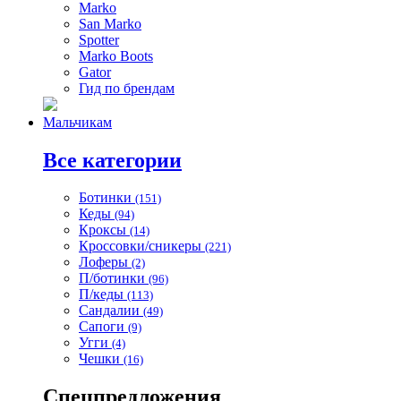
Marko
San Marko
Spotter
Marko Boots
Gator
Гид по брендам
Мальчикам
Все категории
Ботинки
(151)
Кеды
(94)
Кроксы
(14)
Кроссовки/сникеры
(221)
Лоферы
(2)
П/ботинки
(96)
П/кеды
(113)
Сандалии
(49)
Сапоги
(9)
Угги
(4)
Чешки
(16)
Спецпредложения