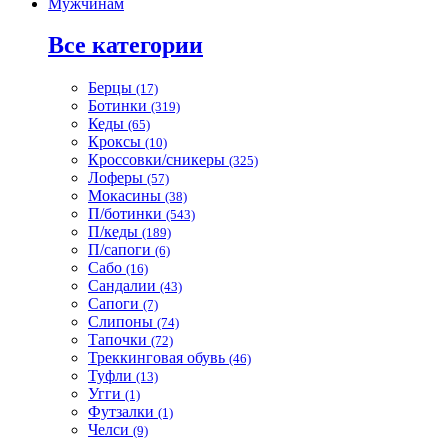
Мужчинам
Все категории
Берцы
(17)
Ботинки
(319)
Кеды
(65)
Кроксы
(10)
Кроссовки/сникеры
(325)
Лоферы
(57)
Мокасины
(38)
П/ботинки
(543)
П/кеды
(189)
П/сапоги
(6)
Сабо
(16)
Сандалии
(43)
Сапоги
(7)
Слипоны
(74)
Тапочки
(72)
Треккинговая обувь
(46)
Туфли
(13)
Угги
(1)
Футзалки
(1)
Челси
(9)